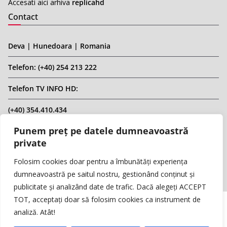
Accesati aici arhiva
replicahd
Contact
Deva | Hunedoara | Romania
Telefon: (+40) 254 213 222
Telefon TV INFO HD:
(+40) 354.410.434
Punem preț pe datele dumneavoastră
Email: infohd20@gmail.com
private
Website: www.replicahd.ro
Folosim cookies doar pentru a îmbunătăți experiența
dumneavoastră pe saitul nostru, gestionând conținut și
publicitate și analizând date de trafic. Dacă alegeți ACCEPT
TOT, acceptați doar să folosim cookies ca instrument de
analiză. Atât!
Copyright © REPLICA & INFO HD TV. Toate drepturile rezervate.