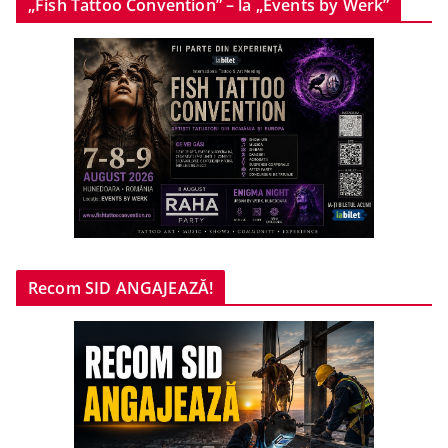
„Fish Tattoo Convention” – la „Events by Werk”
Recom SID ANGAJEAZĂ!