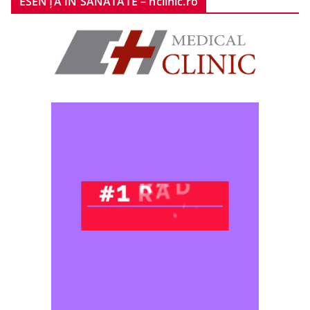
ESENȚA ÎN SĂNĂTATE – hclinic.ro