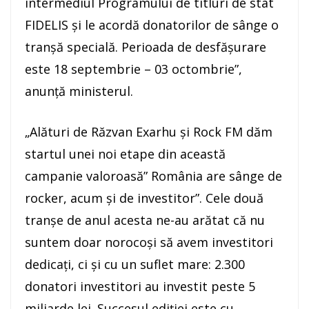
intermediul Programului de titluri de stat
FIDELIS şi le acordă donatorilor de sânge o
tranşă specială. Perioada de desfăşurare
este 18 septembrie – 03 octombrie”,
anunţă ministerul.
„Alături de Răzvan Exarhu şi Rock FM dăm
startul unei noi etape din această
campanie valoroasă” România are sânge de
rocker, acum şi de investitor”. Cele două
tranşe de anul acesta ne-au arătat că nu
suntem doar norocoşi să avem investitori
dedicaţi, ci şi cu un suflet mare: 2.300
donatori investitori au investit peste 5
miliarde lei. Succesul ediţiei este cu