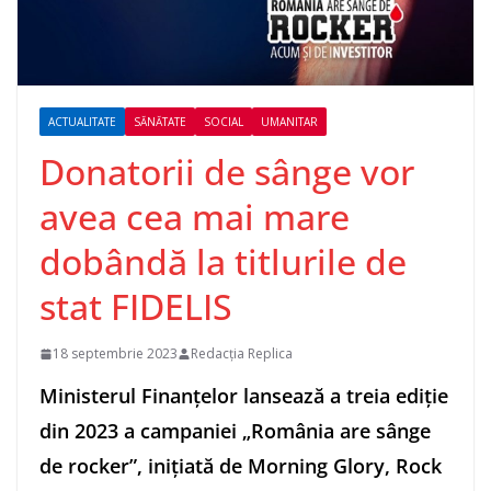
ACTUALITATE
SĂNĂTATE
SOCIAL
UMANITAR
Donatorii de sânge vor
avea cea mai mare
dobândă la titlurile de
stat FIDELIS
18 septembrie 2023
Redacția Replica
Ministerul Finanţelor lansează a treia ediţie
din 2023 a campaniei „România are sânge
de rocker”, iniţiată de Morning Glory, Rock