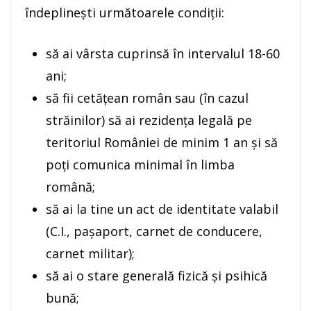
îndeplineşti următoarele condiţii:
să ai vârsta cuprinsă în intervalul 18-60
ani;
să fii cetăţean român sau (în cazul
străinilor) să ai rezidenţa legală pe
teritoriul României de minim 1 an şi să
poţi comunica minimal în limba
română;
să ai la tine un act de identitate valabil
(C.I., paşaport, carnet de conducere,
carnet militar);
să ai o stare generală fizică şi psihică
bună;