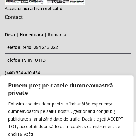
Accesati aici arhiva
replicahd
Contact
Deva | Hunedoara | Romania
Telefon: (+40) 254 213 222
Telefon TV INFO HD:
(+40) 354.410.434
Punem preț pe datele dumneavoastră
Email: infohd20@gmail.com
private
Website: www.replicahd.ro
Folosim cookies doar pentru a îmbunătăți experiența
dumneavoastră pe saitul nostru, gestionând conținut și
publicitate și analizând date de trafic. Dacă alegeți ACCEPT
TOT, acceptați doar să folosim cookies ca instrument de
analiză. Atât!