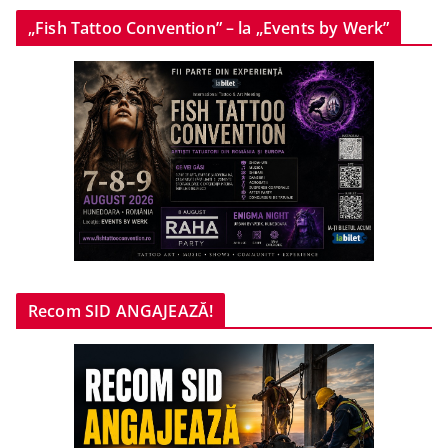
„Fish Tattoo Convention” – la „Events by Werk”
Recom SID ANGAJEAZĂ!