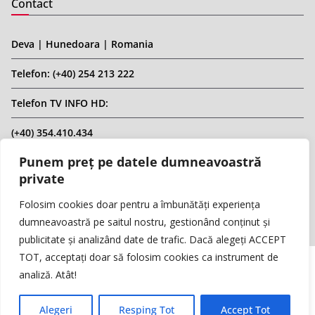
Contact
Deva | Hunedoara | Romania
Telefon: (+40) 254 213 222
Telefon TV INFO HD:
(+40) 354.410.434
Punem preț pe datele dumneavoastră
Email: infohd20@gmail.com
private
Website: www.replicahd.ro
Folosim cookies doar pentru a îmbunătăți experiența
dumneavoastră pe saitul nostru, gestionând conținut și
publicitate și analizând date de trafic. Dacă alegeți ACCEPT
TOT, acceptați doar să folosim cookies ca instrument de
analiză. Atât!
Copyright © REPLICA & INFO HD TV. Toate drepturile rezervate.
Interzisă preluarea de conținut fără specificarea sursei.
Alegeri
Resping Tot
Accept Tot