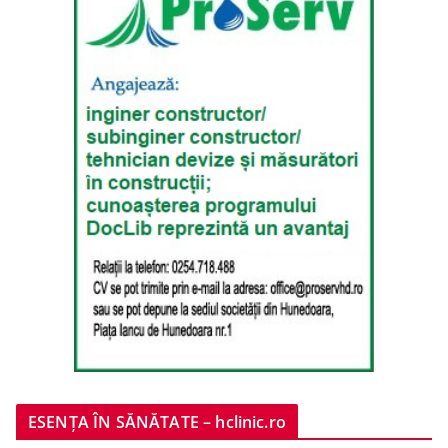
ESENȚA ÎN SĂNĂTATE – hclinic.ro