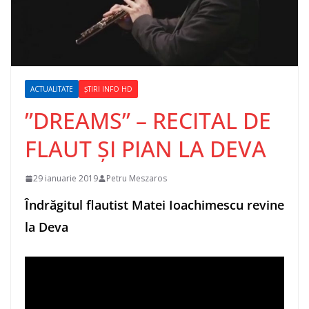
ACTUALITATE
ȘTIRI INFO HD
”DREAMS” – RECITAL DE
FLAUT ȘI PIAN LA DEVA
29 ianuarie 2019
Petru Meszaros
Îndrăgitul flautist Matei Ioachimescu revine
la Deva