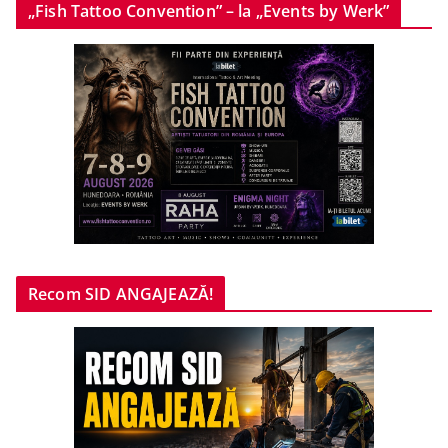
„Fish Tattoo Convention” – la „Events by Werk”
Recom SID ANGAJEAZĂ!