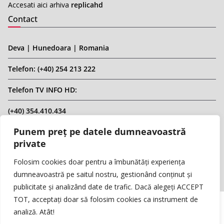
Accesati aici arhiva
replicahd
Contact
Deva | Hunedoara | Romania
Telefon: (+40) 254 213 222
Telefon TV INFO HD:
(+40) 354.410.434
Punem preț pe datele dumneavoastră
Email: infohd20@gmail.com
private
Website: www.replicahd.ro
Folosim cookies doar pentru a îmbunătăți experiența
dumneavoastră pe saitul nostru, gestionând conținut și
publicitate și analizând date de trafic. Dacă alegeți ACCEPT
TOT, acceptați doar să folosim cookies ca instrument de
analiză. Atât!
Copyright © REPLICA & INFO HD TV. Toate drepturile rezervate.