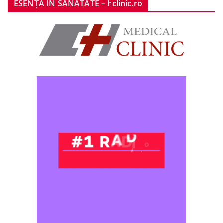
ESENȚA ÎN SĂNĂTATE – hclinic.ro