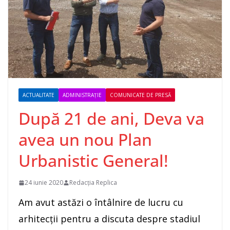
ACTUALITATE
ADMINISTRAȚIE
COMUNICATE DE PRESĂ
După 21 de ani, Deva va
avea un nou Plan
Urbanistic General!
24 iunie 2020
Redacția Replica
Am avut astăzi o întâlnire de lucru cu
arhitecții pentru a discuta despre stadiul