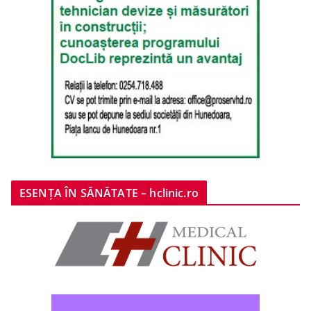
ESENȚA ÎN SĂNĂTATE – hclinic.ro