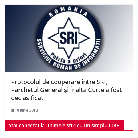
Protocolul de cooperare între SRI,
Parchetul General şi Înalta Curte a fost
declasificat
18 iunie 2018
Stai conectat la ultimele știri cu un simplu LIKE: