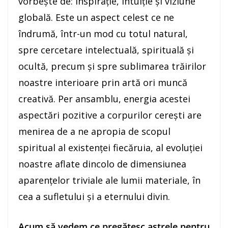
vorbește de: inspiraţie, intuiție și viziune
globală. Este un aspect celest ce ne
îndrumă, într-un mod cu totul natural,
spre cercetare intelectuală, spirituală şi
ocultă, precum şi spre sublimarea trăirilor
noastre interioare prin artă ori muncă
creativă. Per ansamblu, energia acestei
aspectări pozitive a corpurilor cereşti are
menirea de a ne apropia de scopul
spiritual al existenţei fiecăruia, al evoluţiei
noastre aflate dincolo de dimensiunea
aparenţelor triviale ale lumii materiale, în
cea a sufletului şi a eternului divin.
Acum să vedem ce pregătesc astrele pentru