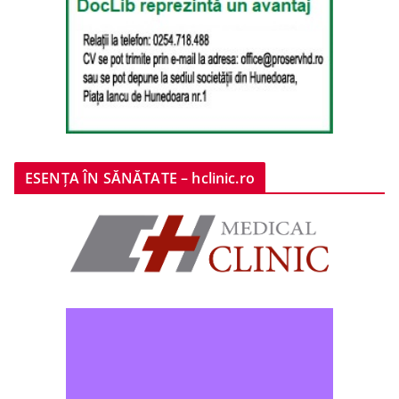
ESENȚA ÎN SĂNĂTATE – hclinic.ro