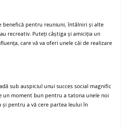
benefică pentru reuniuni, întâlniri şi alte
u recreativ. Puteţi câştiga şi amiciţia un
luenţa, care vă va oferi unele căi de realizare
oadă sub auspiciul unui succes social magnific
Este un moment bun pentru a tatona unele noi
 şi pentru a vă cere partea leului în