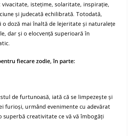
 vivacitate, isteţime, solaritate, inspiraţie,
ciune şi judecată echilibrată. Totodată,
 o doză mai înaltă de lejeritate şi naturaleţe
ale, dar şi o elocvenţă superioară în
tic.
ntru fiecare zodie, în parte:
tul de furtunoasă, iată că se limpezeşte şi
 cei furioşi, urmând evenimente cu adevărat
o superbă creativitate ce vă vă îmbogăţi