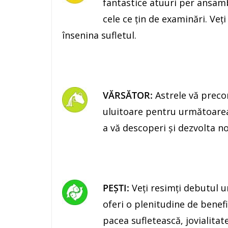
fantastice atuuri per ansambl
cele ce ţin de examinări. Veţ
însenina sufletul.
VĂRSĂTOR:
Astrele vă precon
uluitoare pentru următoarea
a vă descoperi şi dezvolta no
PEŞTI:
Veţi resimţi debutul u
oferi o plenitudine de benefi
pacea sufletească, jovialitate