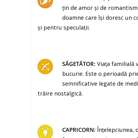
ţin de amor şi de romantism.
doamne care îşi doresc un co
şi pentru speculaţii.
SĂGETĂTOR:
Viaţa familială v
bucurie. Este o perioadă prie
semnificative legate de medi
trăire nostalgică.
CAPRICORN:
Înţelepciunea, o