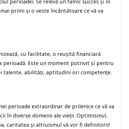
ul perioadei. Se relevă un falnic succes şi în
i mai primi şi o veste încântătoare ce vă va
izează, cu facilitate, o reuşită financiară
 perioadă. Este un moment potrivit şi pentru
i talente, abilităţi, aptitudini ori competenţe.
nei perioade extraordinar de prilenice ce vă va
cii în diverse domenii ale vieţii. Optimismul,
a, caritatea şi altruismul vă vor fi definitorii!