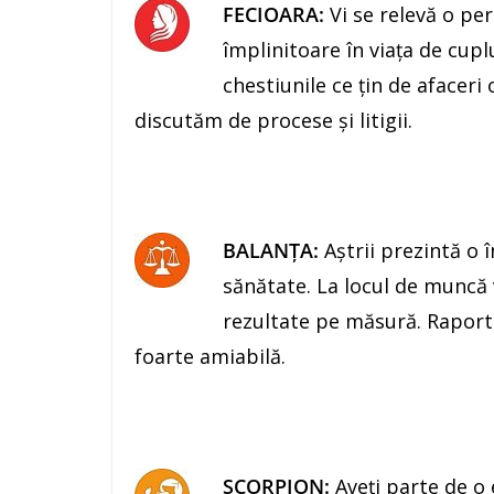
FECIOARA:
Vi se relevă o per
împlinitoare în viaţa de cupl
chestiunile ce ţin de afaceri 
discutăm de procese şi litigii.
BALANŢA:
Aştrii prezintă o 
sănătate. La locul de muncă v
rezultate pe măsură. Raportur
foarte amiabilă.
SCORPION:
Aveţi parte de o 