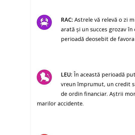
RAC:
Astrele vă relevă o zi m
arată şi un succes grozav în 
perioadă deosebit de favorab
LEU:
În această perioadă pute
vreun împrumut, un credit sa
de ordin financiar. Aştrii m
marilor accidente.