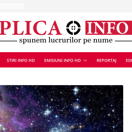
, 8 august
la Uricani.
rcerați
 parapet
viață din
eună cu
CANĂ!
STIRI INFO HD
EMISIUNI INFO HD
REPORTAJ
ED