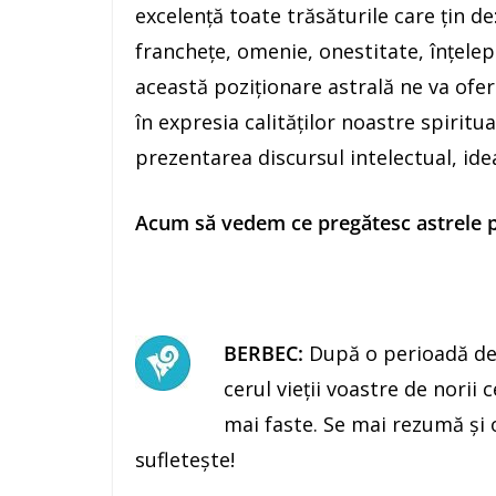
excelenţă toate trăsăturile care ţin de:
francheţe, omenie, onestitate, înţelep
această poziţionare astrală ne va oferi
în expresia calităţilor noastre spiritu
prezentarea discursul intelectual, idea
Acum să vedem ce pregătesc astrele pe
BERBEC:
După o perioadă des
cerul vieţii voastre de norii
mai faste. Se mai rezumă şi 
sufletește!