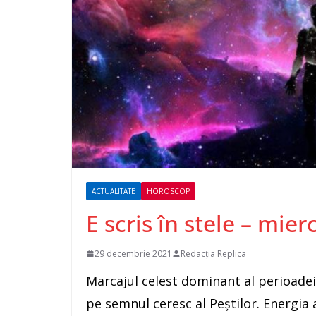
ACTUALITATE
HOROSCOP
E scris în stele – mie
29 decembrie 2021
Redacția Replica
Marcajul celest dominant al perioadei
pe semnul ceresc al Peștilor. Energia 