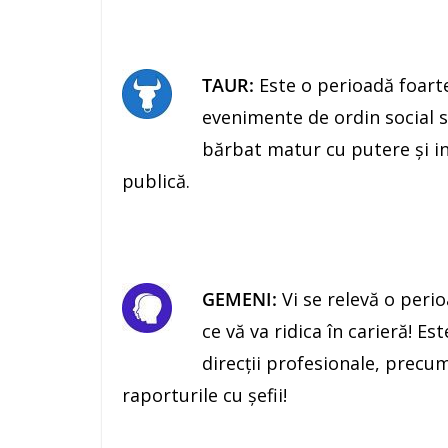
TAUR:
Este o perioadă foarte 
evenimente de ordin social sa
bărbat matur cu putere şi inf
publică.
GEMENI:
Vi se relevă o peri
ce vă va ridica în carieră! 
direcţii profesionale, precum
raporturile cu şefii!