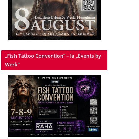
„Fish Tattoo Convention” – la „Events by
Werk”