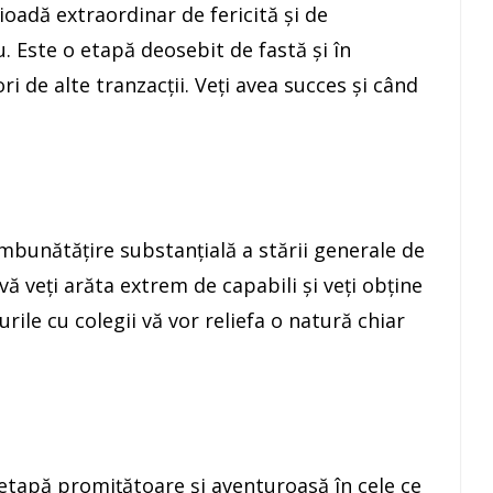
ioadă extraordinar de fericită şi de
u. Este o etapă deosebit de fastă şi în
ori de alte tranzacţii. Veţi avea succes şi când
îmbunătăţire substanţială a stării generale de
ă veţi arăta extrem de capabili şi veţi obţine
ile cu colegii vă vor reliefa o natură chiar
etapă promiţătoare şi aventuroasă în cele ce