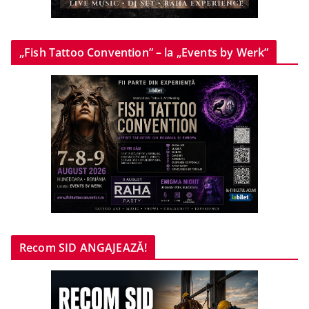
„Fish Tattoo Convention” – la „Events by Werk”
Recom SID ANGAJEAZĂ!