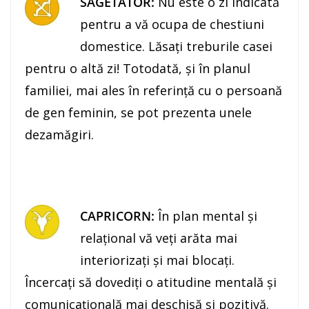
SĂGETĂTOR:
Nu este o zi indicată
pentru a vă ocupa de chestiuni
domestice. Lăsaţi treburile casei
pentru o altă zi! Totodată, şi în planul
familiei, mai ales în referinţă cu o persoană
de gen feminin, se pot prezenta unele
dezamăgiri.
CAPRICORN:
În plan mental şi
relaţional vă veţi arăta mai
interiorizaţi şi mai blocaţi.
Încercaţi să dovediţi o atitudine mentală şi
comunicaţională mai deschisă şi pozitivă.