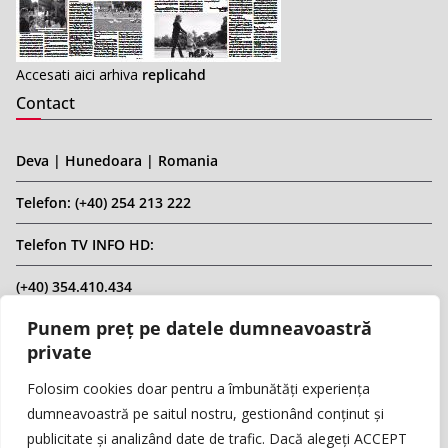
Accesati aici arhiva
replicahd
Contact
Deva | Hunedoara | Romania
Telefon: (+40) 254 213 222
Telefon TV INFO HD:
(+40) 354.410.434
Punem preț pe datele dumneavoastră
Email: infohd20@gmail.com
private
Website: www.replicahd.ro
Folosim cookies doar pentru a îmbunătăți experiența
dumneavoastră pe saitul nostru, gestionând conținut și
publicitate și analizând date de trafic. Dacă alegeți ACCEPT