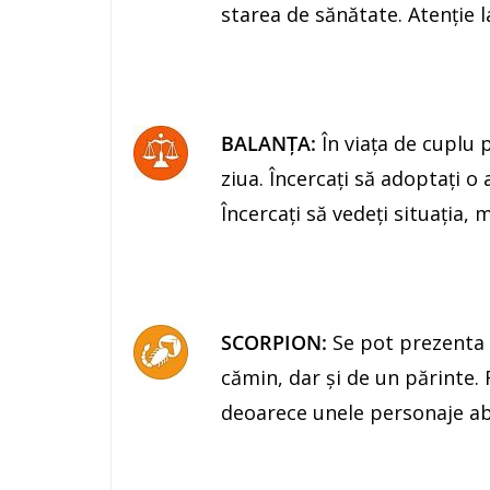
starea de sănătate. Atenţie l
BALANŢA:
În viaţa de cuplu 
ziua. Încercaţi să adoptaţi o 
Încercaţi să vedeţi situaţia, 
SCORPION:
Se pot prezenta 
cămin, dar şi de un părinte. F
deoarece unele personaje abu