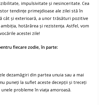
izibilitate, impulsivitate şi nesinceritate. Cea
tor tendinţe primejdioase ale zilei stă în
ă cât şi exterioară, a unor trăsături pozitive
, ambiţia, hotărârea şi rezistenţa. Astfel, vom
cările acestei zile!
ntru fiecare zodie, în parte:
ele dezamăgiri din partea unuia sau a mai
nu puneţi la suflet aceste decepţii şi treceţi
i unele probleme în viaţa amoroasă.