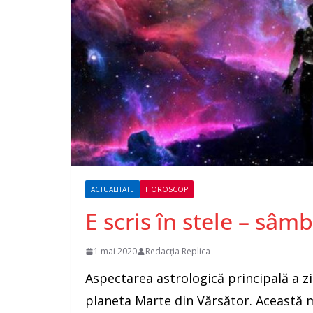
ACTUALITATE
HOROSCOP
E scris în stele – sâm
1 mai 2020
Redacția Replica
Aspectarea astrologică principală a zil
planeta Marte din Vărsător. Această 