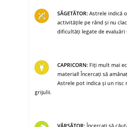
SĂGETĂTOR:
Astrele indică o
activităţile pe rând şi nu cl
dificultăţi legate de evaluări
CAPRICORN:
Fiţi mult mai e
material! Încercaţi să amânaţ
Astrele pot indica şi un risc
grijulii.
VĂRSĂTOR:
Încercaţi să căut