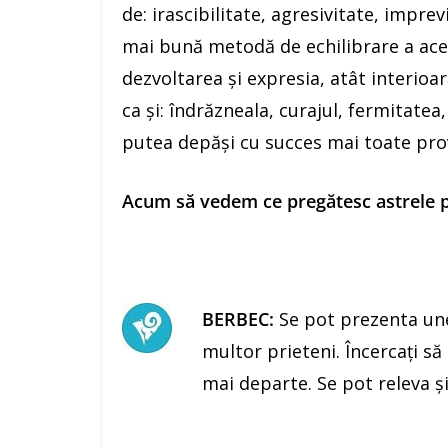
de: irascibilitate, agresivitate, imprev
mai bună metodă de echilibrare a aces
dezvoltarea şi expresia, atât interioar
ca şi: îndrăzneala, curajul, fermitatea
putea depăşi cu succes mai toate provo
Acum să vedem ce pregătesc astrele pe
BERBEC:
Se pot prezenta un
multor prieteni. Încercaţi să 
mai departe. Se pot releva ş