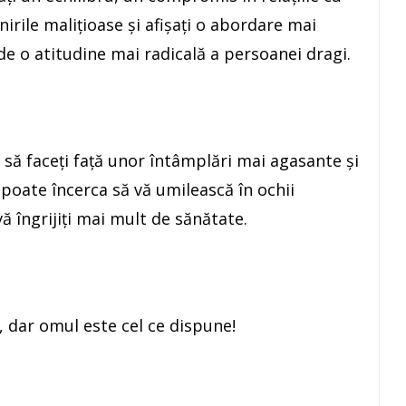
nirile maliţioase şi afişaţi o abordare mai
i de o atitudine mai radicală a persoanei dragi.
i să faceţi faţă unor întâmplări mai agasante şi
 poate încerca să vă umilească în ochii
 vă îngrijiţi mai mult de sănătate.
, dar omul este cel ce dispune!