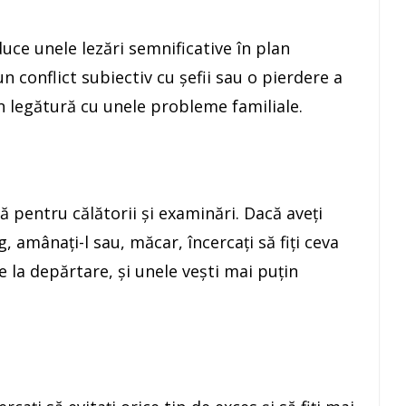
uce unele lezări semnificative în plan
n conflict subiectiv cu şefii sau o pierdere a
 în legătură cu unele probleme familiale.
ă pentru călătorii şi examinări. Dacă aveţi
amânaţi-l sau, măcar, încercaţi să fiţi ceva
e la depărtare, şi unele veşti mai puţin