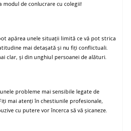
a modul de conlucrare cu colegii!
pot apărea unele situaţii limită ce vă pot strica
atitudine mai detaşată şi nu fiţi conflictuali.
mai clar, şi din unghiul persoanei de alături.
unele probleme mai sensibile legate de
iţi mai atenţi în chestiunile profesionale,
zive cu putere vor încerca să vă şicaneze.