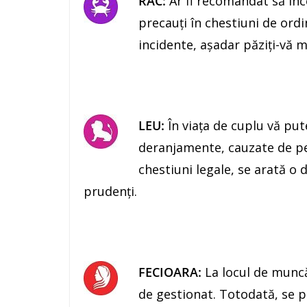
RAC:
Ar fi recomandat să încer
precauţi în chestiuni de ordi
incidente, aşadar păziţi-vă m
LEU:
În viaţa de cuplu vă put
deranjamente, cauzate de pers
chestiuni legale, se arată o 
prudenți.
FECIOARA:
La locul de muncă
de gestionat. Totodată, se p