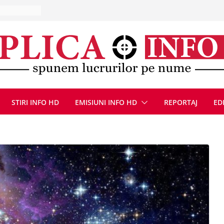
la Uricani.
rcerați
 parapet
viață din
eună cu
CANĂ!
ICE DIN
STIRI INFO HD
EMISIUNI INFO HD
REPORTAJ
ED