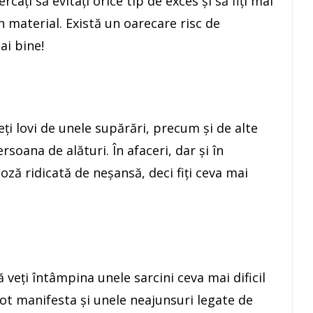
caţi să evitaţi orice tip de exces şi să fiţi mai
n material. Există un oarecare risc de
ai bine!
eţi lovi de unele supărări, precum şi de alte
oana de alături. În afaceri, dar şi în
doză ridicată de neşansă, deci fiţi ceva mai
 veţi întâmpina unele sarcini ceva mai dificil
ot manifesta și unele neajunsuri legate de