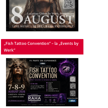
„Fish Tattoo Convention” – la „Events by
Werk”