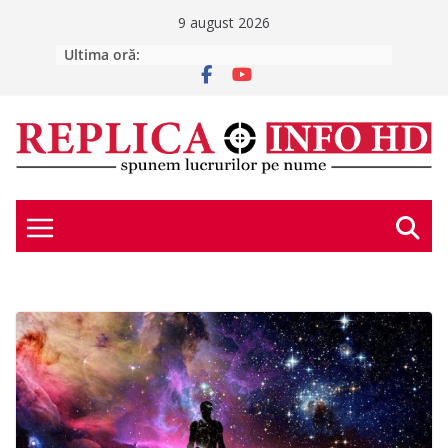
Skip
9 august 2026
to
Ultima oră:
E scris în stele – duminică, 9 august
2026
content
Peste 300 de oameni s-au
autoevacuat din Auchan Deva, după
ce mall-ul s-a umplut de fum
DacFest 2026. Când timpul se
întoarce acasă (GALERIE FOTO)
E scris în stele – sâmbătă, 8 august
2026
SĂPTĂMÂNA ASTRALĂ – 10 – 16
august 2026