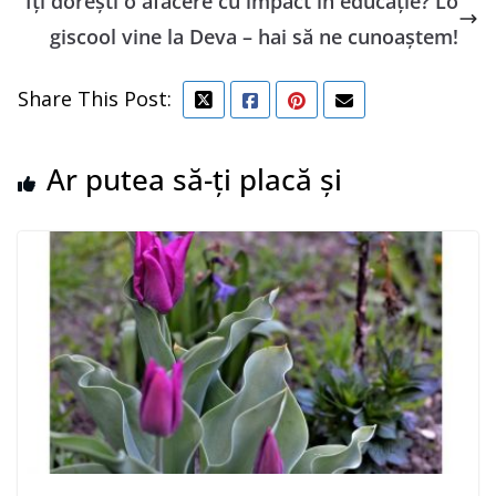
Îți dorești o afacere cu impact în educație? Lo
giscool vine la Deva – hai să ne cunoaștem!
Share This Post:
Ar putea să-ți placă și