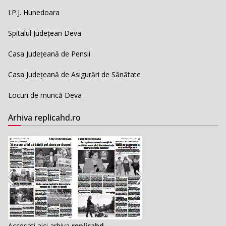
I.P.J. Hunedoara
Spitalul Județean Deva
Casa Județeană de Pensii
Casa Județeană de Asigurări de Sănătate
Locuri de muncă Deva
Arhiva replicahd.ro
Accesati aici arhiva
replicahd