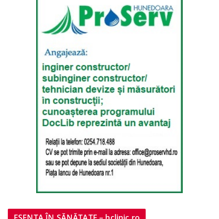
ESENȚA ÎN SĂNĂTATE – hclinic.ro