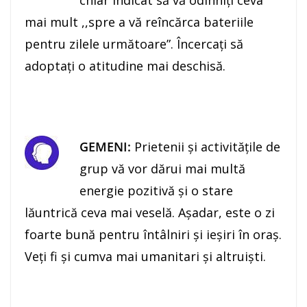
chiar indicat să vă odihniţi ceva
mai mult ,,spre a vă reîncărca bateriile
pentru zilele următoare”. Încercaţi să
adoptaţi o atitudine mai deschisă.
GEMENI:
Prietenii şi activităţile de
grup vă vor dărui mai multă
energie pozitivă şi o stare
lăuntrică ceva mai veselă. Aşadar, este o zi
foarte bună pentru întâlniri şi ieşiri în oraş.
Veţi fi şi cumva mai umanitari şi altruişti.