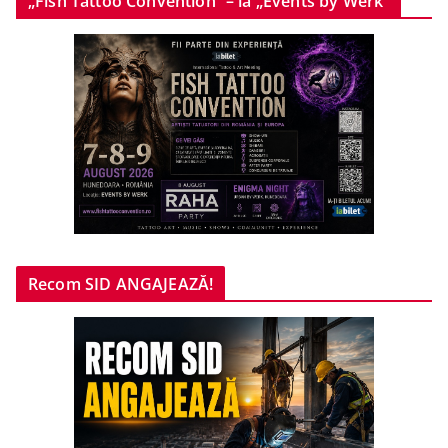
„Fish Tattoo Convention” – la „Events by Werk”
Recom SID ANGAJEAZĂ!