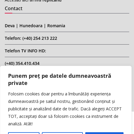
Contact
Deva | Hunedoara | Romania
Telefon: (+40) 254 213 222
Telefon TV INFO HD:
(+40) 354.410.434
Punem preț pe datele dumneavoastră
Email: infohd20@gmail.com
private
Website: www.replicahd.ro
Folosim cookies doar pentru a îmbunătăți experiența
dumneavoastră pe saitul nostru, gestionând conținut și
publicitate și analizând date de trafic. Dacă alegeți ACCEPT
TOT, acceptați doar să folosim cookies ca instrument de
analiză. Atât!
Copyright © REPLICA & INFO HD TV. Toate drepturile rezervate.