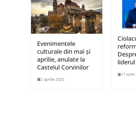
Ciolacu
Evenimentele
reform
culturale din mai și
Despre
aprilie, anulate la
lideru
Castelul Corvinilor
11 iunie
2 aprilie 2020