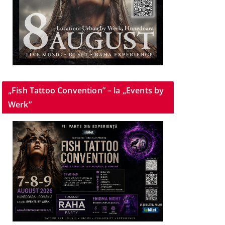
„Fish Tattoo Convention” – la „Events by
Werk”