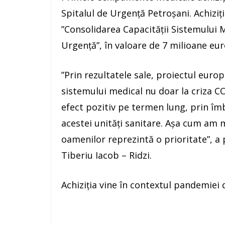
Spitalul de Urgență Petroșani. Achiziț
”Consolidarea Capacității Sistemului M
Urgență”, în valoare de 7 milioane eur
”Prin rezultatele sale, proiectul euro
sistemului medical nu doar la criza CO
efect pozitiv pe termen lung, prin îmb
acestei unități sanitare. Așa cum am 
oamenilor reprezintă o prioritate”, a
Tiberiu Iacob – Ridzi.
Achiziția vine în contextul pandemiei 