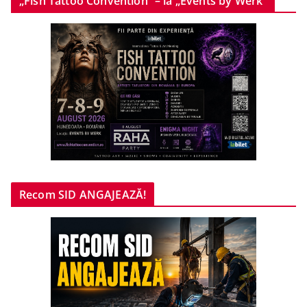
„Fish Tattoo Convention” – la „Events by Werk”
Recom SID ANGAJEAZĂ!