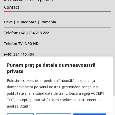
Contact
Deva | Hunedoara | Romania
Telefon: (+40) 254 213 222
Telefon TV INFO HD:
(+40) 354.410.434
Punem preț pe datele dumneavoastră
Email: infohd20@gmail.com
private
Website: www.replicahd.ro
Folosim cookies doar pentru a îmbunătăți experiența
dumneavoastră pe saitul nostru, gestionând conținut și
publicitate și analizând date de trafic. Dacă alegeți ACCEPT
TOT, acceptați doar să folosim cookies ca instrument de
analiză. Atât!
Copyright © REPLICA & INFO HD TV. Toate drepturile rezervate.