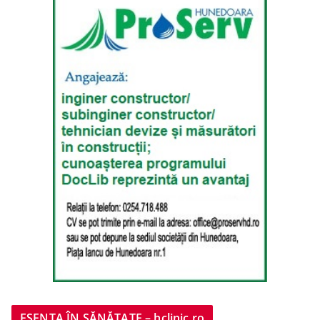
ESENȚA ÎN SĂNĂTATE – hclinic.ro