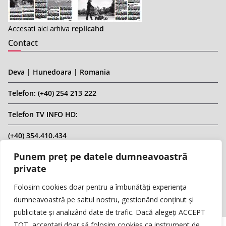
Accesati aici arhiva
replicahd
Contact
Deva | Hunedoara | Romania
Telefon: (+40) 254 213 222
Telefon TV INFO HD:
(+40) 354.410.434
Punem preț pe datele dumneavoastră
Email: infohd20@gmail.com
private
Website: www.replicahd.ro
Folosim cookies doar pentru a îmbunătăți experiența
dumneavoastră pe saitul nostru, gestionând conținut și
publicitate și analizând date de trafic. Dacă alegeți ACCEPT
TOT, acceptați doar să folosim cookies ca instrument de