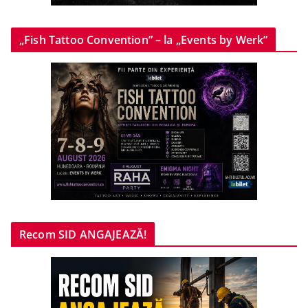
„Fish Tattoo Convention” – la „Events by Werk”
Recom SID ANGAJEAZĂ!