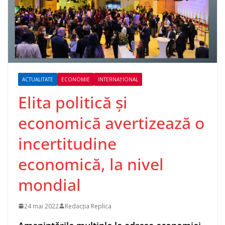
ACTUALITATE
ECONOMIE
INTERNAȚIONAL
Elita politică și
economică avertizează o
incertitudine
economică, la nivel
mondial
24 mai 2022
Redacția Replica