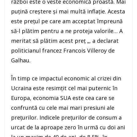
război este o veste economică proastă. Mai
puţină creştere şi mai multă inflaţie. Acesta
este preţul pe care am acceptat împreună
să-l plătim pentru a ne proteja valorile… A
meritat să plătim acest preţ „, a declarat
politicianul francez Francois Villeroy de
Galhau.
În timp ce impactul economic al crizei din
Ucraina este resimţit cel mai puternic în
Europa, economia SUA este cea care se
confruntă cu cele mai mari presiuni ale
preţurilor. Indicele preţurilor de consum a
urcat de la aproape zero în urmă cu doi ani
la un maxim de 40 de ani, de 8,5%, în