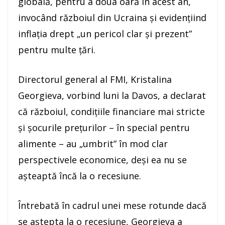
globală, pentru a doua oară în acest an,
invocând războiul din Ucraina şi evidenţiind
inflaţia drept „un pericol clar şi prezent”
pentru multe ţări.
Directorul general al FMI, Kristalina
Georgieva, vorbind luni la Davos, a declarat
că războiul, condiţiile financiare mai stricte
şi şocurile preţurilor – în special pentru
alimente – au „umbrit” în mod clar
perspectivele economice, deşi ea nu se
aşteaptă încă la o recesiune.
Întrebată în cadrul unei mese rotunde dacă
se aştepta la o recesiune, Georgieva a