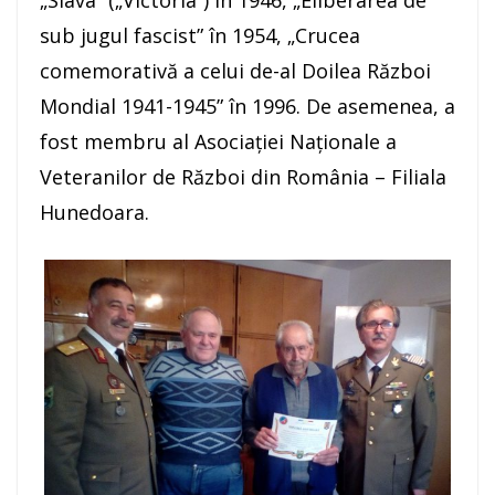
„Slava” („Victoria”) în 1946, „Eliberarea de
sub jugul fascist” în 1954, „Crucea
comemorativă a celui de-al Doilea Război
Mondial 1941-1945” în 1996. De asemenea, a
fost membru al Asociației Naționale a
Veteranilor de Război din România – Filiala
Hunedoara.