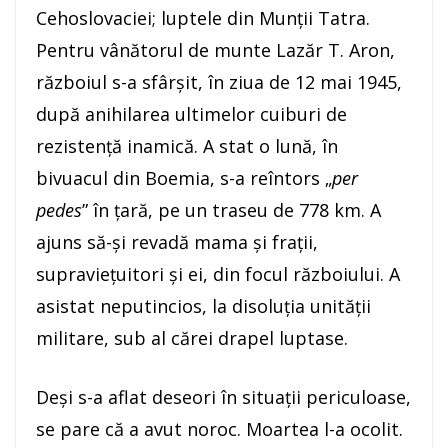
Cehoslovaciei; luptele din Munţii Tatra.
Pentru vânătorul de munte Lazăr T. Aron,
războiul s-a sfârşit, în ziua de 12 mai 1945,
după anihilarea ultimelor cuiburi de
rezistenţă inamică. A stat o lună, în
bivuacul din Boemia, s-a reîntors „
per
pedes
” în țară, pe un traseu de 778 km. A
ajuns să-şi revadă mama şi fraţii,
supravieţuitori şi ei, din focul războiului. A
asistat neputincios, la disoluţia unităţii
militare, sub al cărei drapel luptase.
Deși s-a aflat deseori în situații periculoase,
se pare că a avut noroc. Moartea l-a ocolit.