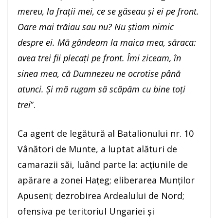
mereu, la frații mei, ce se găseau și ei pe front.
Oare mai trăiau sau nu? Nu știam nimic
despre ei. Mă gândeam la maica mea, săraca:
avea trei fii plecați pe front. Îmi ziceam, în
sinea mea, că Dumnezeu ne ocrotise până
atunci. Și mă rugam să scăpăm cu bine toți
trei
”.
Ca agent de legătură al Batalionului nr. 10
Vânători de Munte, a luptat alături de
camarazii săi, luând parte la: acţiunile de
apărare a zonei Haţeg; eliberarea Munţilor
Apuseni; dezrobirea Ardealului de Nord;
ofensiva pe teritoriul Ungariei şi