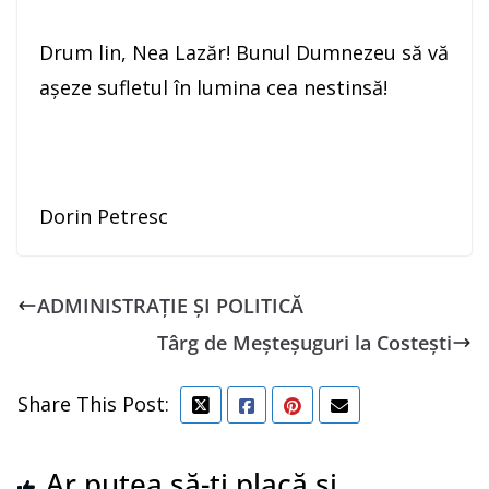
Drum lin, Nea Lazăr! Bunul Dumnezeu să vă
așeze sufletul în lumina cea nestinsă!
Dorin Petresc
ADMINISTRAȚIE ȘI POLITICĂ
Târg de Meșteșuguri la Costești
Share This Post:
Ar putea să-ți placă și