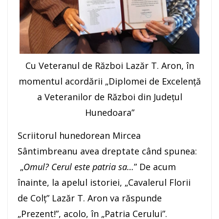
Cu Veteranul de Război Lazăr T. Aron, în
momentul acordării „Diplomei de Excelență
a Veteranilor de Război din Județul
Hunedoara”
Scriitorul hunedorean Mircea
Sântimbreanu avea dreptate când spunea:
„
Omul? Cerul este patria sa…
” De acum
înainte, la apelul istoriei, „Cavalerul Florii
de Colț” Lazăr T. Aron va răspunde
„Prezent!”, acolo, în „Patria Cerului”.