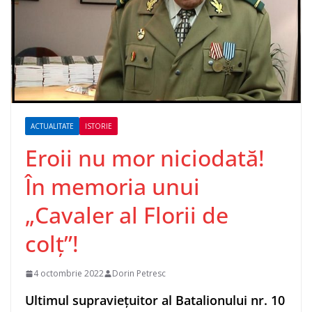
ACTUALITATE
ISTORIE
Eroii nu mor niciodată!
În memoria unui
„Cavaler al Florii de
colț”!
4 octombrie 2022
Dorin Petresc
Ultimul supraviețuitor al Batalionului nr. 10