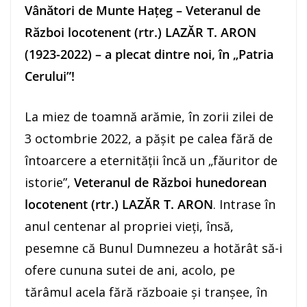
Vânători de Munte Hațeg – Veteranul de
Război locotenent (rtr.) LAZĂR T. ARON
(1923-2022) – a plecat dintre noi, în „Patria
Cerului”!
La miez de toamnă arămie, în zorii zilei de
3 octombrie 2022, a pășit pe calea fără de
întoarcere a eternității încă un „făuritor de
istorie”,
Veteranul de Război hunedorean
locotenent (rtr.) LAZĂR T. ARON
. Intrase în
anul centenar al propriei vieți, însă,
pesemne că Bunul Dumnezeu a hotărât să-i
ofere cununa sutei de ani, acolo, pe
tărâmul acela fără războaie și tranșee, în