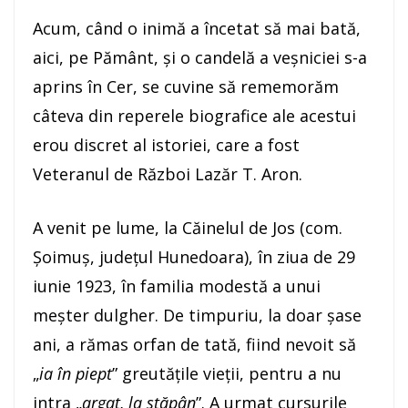
Acum, când o inimă a încetat să mai bată,
aici, pe Pământ, și o candelă a veșniciei s-a
aprins în Cer, se cuvine să rememorăm
câteva din reperele biografice ale acestui
erou discret al istoriei, care a fost
Veteranul de Război Lazăr T. Aron.
A venit pe lume, la Căinelul de Jos (com.
Șoimuș, județul Hunedoara), în ziua de 29
iunie 1923, în familia modestă a unui
meșter dulgher. De timpuriu, la doar șase
ani, a rămas orfan de tată, fiind nevoit să
„
ia în piept
” greutățile vieții, pentru a nu
intra „
argat, la stăpân
”. A urmat cursurile