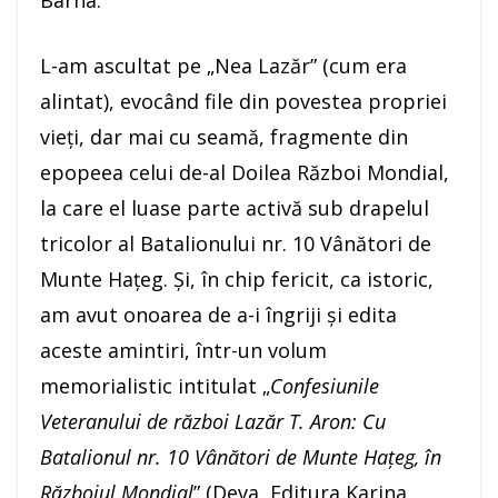
Barna.
L-am ascultat pe „Nea Lazăr” (cum era
alintat), evocând file din povestea propriei
vieți, dar mai cu seamă, fragmente din
epopeea celui de-al Doilea Război Mondial,
la care el luase parte activă sub drapelul
tricolor al Batalionului nr. 10 Vânători de
Munte Hațeg. Și, în chip fericit, ca istoric,
am avut onoarea de a-i îngriji și edita
aceste amintiri, într-un volum
memorialistic intitulat „
Confesiunile
Veteranului de război Lazăr T. Aron: Cu
Batalionul nr. 10 Vânători de Munte Hațeg, în
Războiul Mondial
” (Deva, Editura Karina,