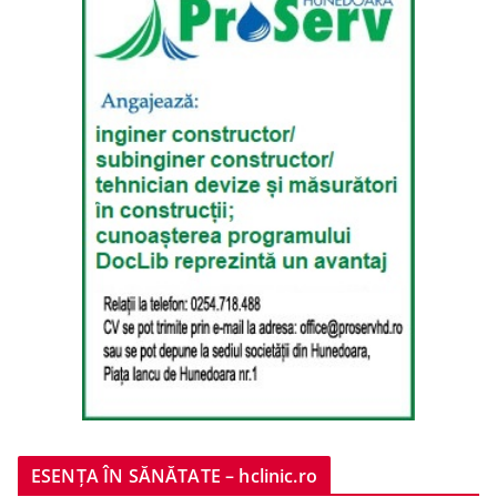
ESENȚA ÎN SĂNĂTATE – hclinic.ro