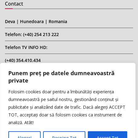
Contact
Deva | Hunedoara | Romania
Telefon: (+40) 254 213 222
Telefon TV INFO HD:
(+40) 354.410.434
Punem preț pe datele dumneavoastră
Email: infohd20@gmail.com
private
Website: www.replicahd.ro
Folosim cookies doar pentru a îmbunătăți experiența
dumneavoastră pe saitul nostru, gestionând conținut și
publicitate și analizând date de trafic. Dacă alegeți ACCEPT
TOT, acceptați doar să folosim cookies ca instrument de
analiză. Atât!
Copyright © REPLICA & INFO HD TV. Toate drepturile rezervate.
Interzisă preluarea de conținut fără specificarea sursei.
Alegeri
Resping Tot
Accept Tot