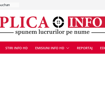
umplut de
l se
 FOTO)
, 8 august
la Uricani.
rcerați
 parapet
viață din
STIRI INFO HD
EMISIUNI INFO HD
REPORTAJ
ED
eună cu