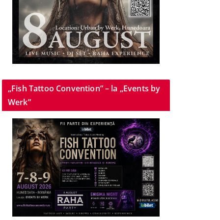
„Fish Tattoo Convention” – la „Events by
Werk”