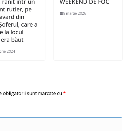
 rănit într-un
WEEKEND DE FOC
nt rutier, pe
9 martie 2026
evard din
Șoferul, care a
e la locul
, era băut
brie 2024
 obligatorii sunt marcate cu
*