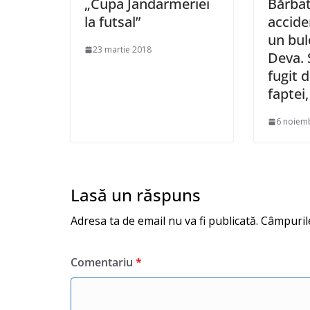
„Cupa Jandarmeriei
Bărbat
la futsal”
accide
un bul
23 martie 2018
Deva. 
fugit d
faptei
6 noiem
Lasă un răspuns
Adresa ta de email nu va fi publicată.
Câmpurile
Comentariu
*