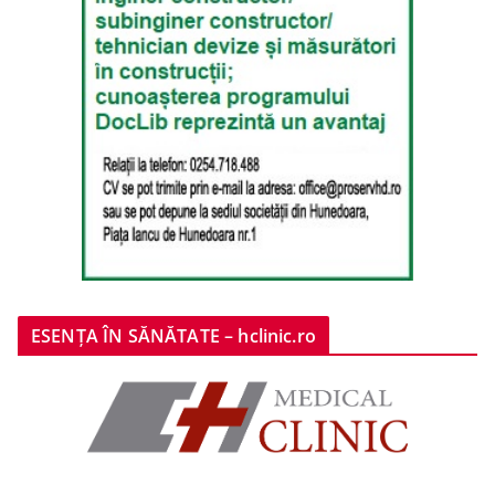
ESENȚA ÎN SĂNĂTATE – hclinic.ro