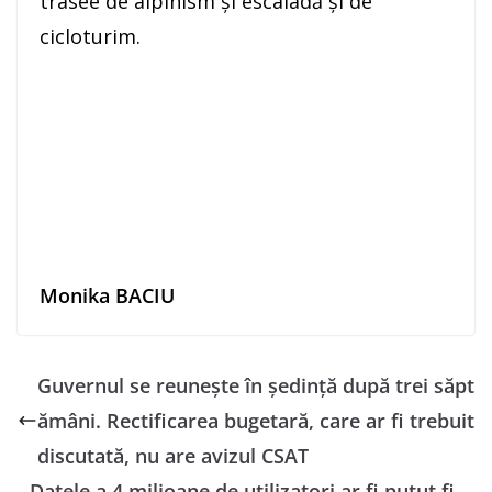
trasee de alpinism şi escaladă şi de
cicloturim.
Monika BACIU
Guvernul se reuneşte în şedinţă după trei săpt
ămâni. Rectificarea bugetară, care ar fi trebuit
discutată, nu are avizul CSAT
Datele a 4 milioane de utilizatori ar fi putut fi