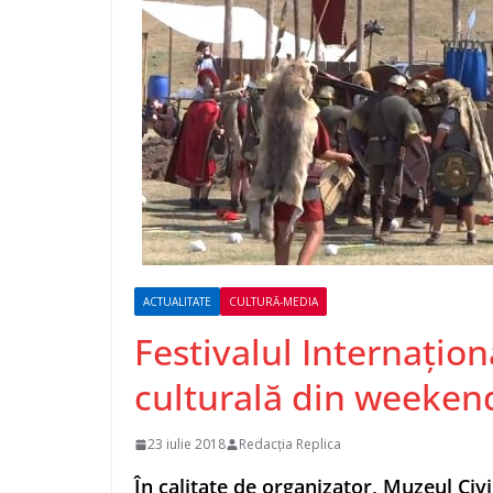
ACTUALITATE
CULTURĂ-MEDIA
Festivalul Internaţio
culturală din weeken
23 iulie 2018
Redacția Replica
În calitate de organizator, Muzeul Civi