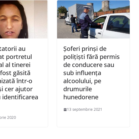
atorii au
Șoferi prinși de
at portretul
polițiști fără permis
l al tinerei
de conducere sau
 fost găsită
sub influența
izată într-o
alcoolului, pe
şi cer ajutor
drumurile
 identificarea
hunedorene
13 septembrie 2021
brie 2020