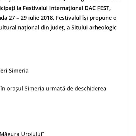
cipaţi la Festivalul Internaţional DAC FEST,
ada 27 – 29 iulie 2018. Festivalul îşi propune o
tural naţional din judeţ, a Sitului arheologic
ceri Simeria
 în oraşul Simeria urmată de deschiderea
 ”Măgura Uroiului”