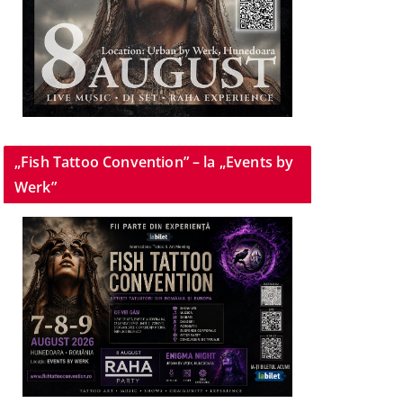
„Fish Tattoo Convention” – la „Events by
Werk”