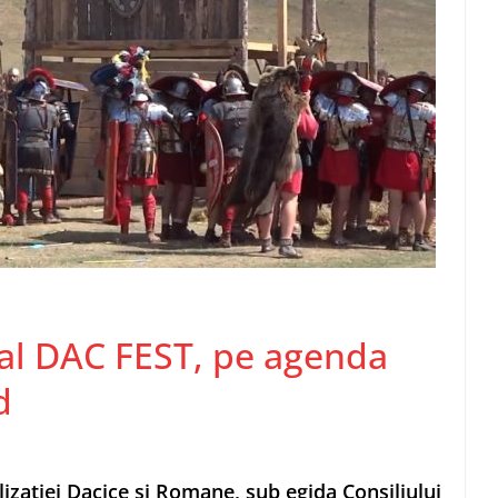
nal DAC FEST, pe agenda
d
lizaţiei Dacice şi Romane, sub egida Consiliului