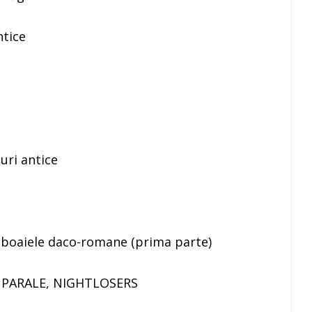
ntice
suri antice
 războaiele daco-romane (prima parte)
EI PARALE, NIGHTLOSERS