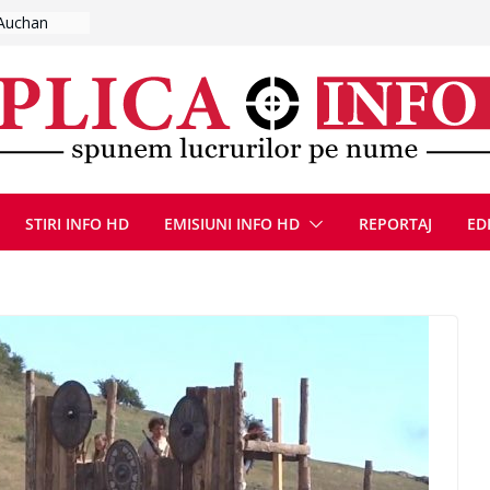
plut de fum
l se
 FOTO)
, 8 august
la Uricani.
rcerați
 parapet
viață din
eună cu
STIRI INFO HD
EMISIUNI INFO HD
REPORTAJ
ED