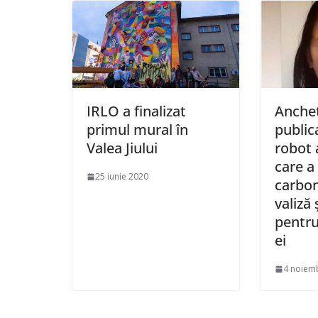
IRLO a finalizat
Anchet
primul mural în
public
Valea Jiului
robot a
care a
25 iunie 2020
carbon
valiză 
pentru
ei
4 noiem