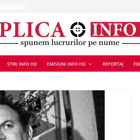
UMNEZEU
 august
ie, reunite
pozionul
, la cea de-
ute de
jin în
oliției
STIRI INFO HD
EMISIUNI INFO HD
REPORTAJ
ED
ulie 2026
e au ajuns
rutier pe