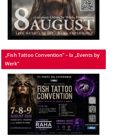
„Fish Tattoo Convention” – la „Events by
Werk”