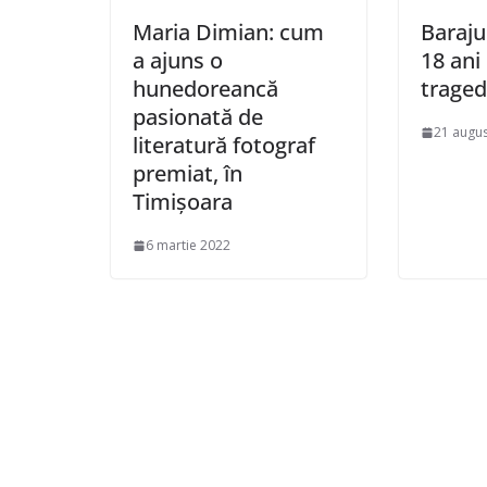
Maria Dimian: cum
Baraju
a ajuns o
18 ani
hunedoreancă
traged
pasionată de
21 augus
literatură fotograf
premiat, în
Timișoara
6 martie 2022