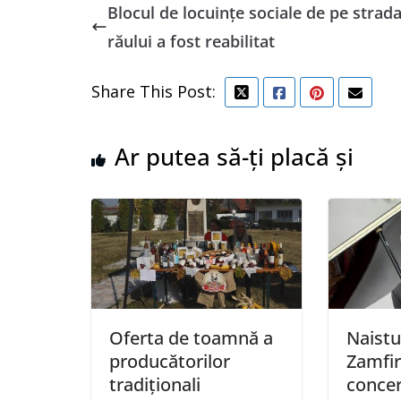
Blocul de locuințe sociale de pe strad
răului a fost reabilitat
Share This Post:
Ar putea să-ți placă și
Oferta de toamnă a
Naistu
producătorilor
Zamfir
tradiționali
concer