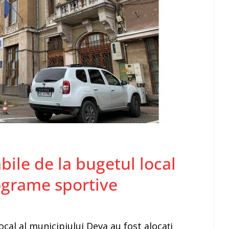
ile de la bugetul local
ograme sportive
ocal al municipiului Deva au fost alocați