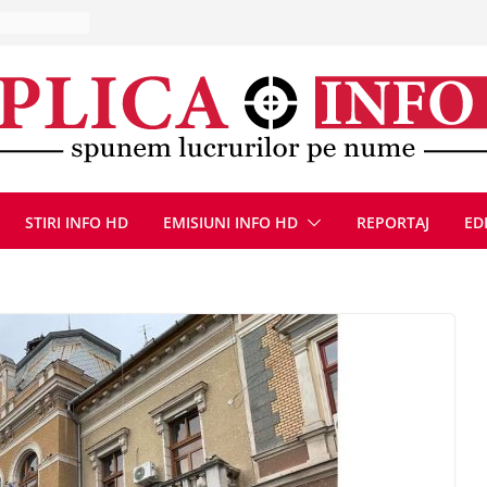
10 – 16
ă, 9 august
u
Deva, după
fum
l se
 FOTO)
STIRI INFO HD
EMISIUNI INFO HD
REPORTAJ
ED