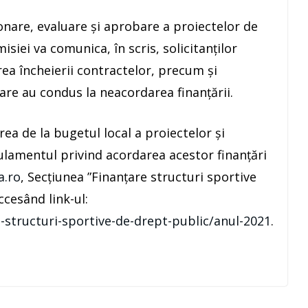
onare, evaluare și aprobare a proiectelor de
isiei va comunica, în scris, solicitanților
ea încheierii contractelor, precum și
care au condus la neacordarea finanțării.
rea de la bugetul local a proiectelor și
lamentul privind acordarea acestor finanțări
a.ro
, Secțiunea ”Finanțare structuri sportive
ccesând link-ul:
-structuri-sportive-de-drept-public/anul-2021
.