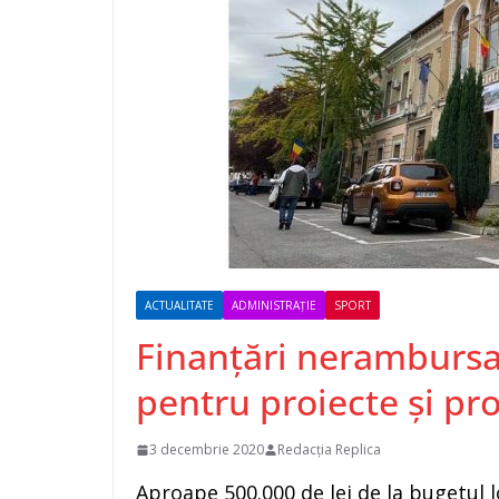
ACTUALITATE
ADMINISTRAȚIE
SPORT
Finanțări nerambursab
pentru proiecte și pr
3 decembrie 2020
Redacția Replica
Aproape 500.000 de lei de la bugetul l