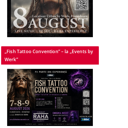
„Fish Tattoo Convention” – la „Events by
Werk”