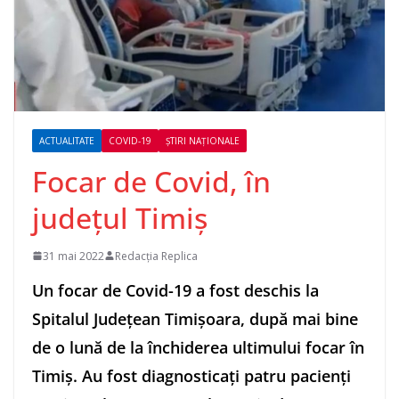
ACTUALITATE
COVID-19
ȘTIRI NAȚIONALE
Focar de Covid, în
județul Timiș
31 mai 2022
Redacția Replica
Un focar de Covid-19 a fost deschis la
Spitalul Judeţean Timişoara, după mai bine
de o lună de la închiderea ultimului focar în
Timiş. Au fost diagnosticaţi patru pacienţi