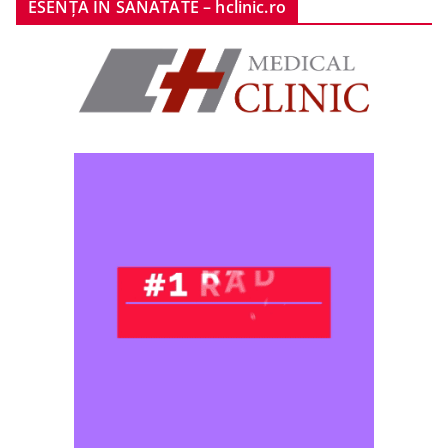
ESENȚA ÎN SĂNĂTATE – hclinic.ro