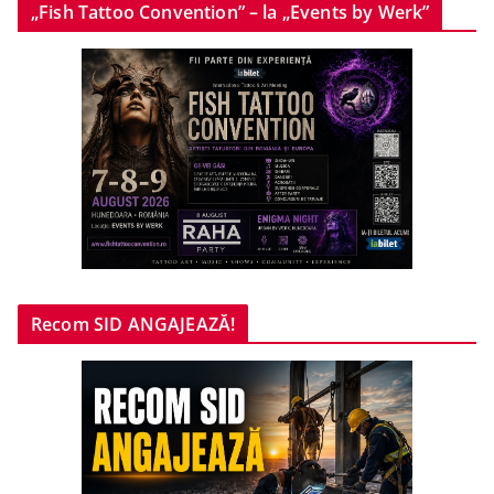
„Fish Tattoo Convention” – la „Events by Werk”
Recom SID ANGAJEAZĂ!