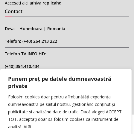
Accesati aici arhiva
replicahd
Contact
Deva | Hunedoara | Romania
Telefon: (+40) 254 213 222
Telefon TV INFO HD:
(+40) 354.410.434
Punem preț pe datele dumneavoastră
Email: infohd20@gmail.com
private
Website: www.replicahd.ro
Folosim cookies doar pentru a îmbunătăți experiența
dumneavoastră pe saitul nostru, gestionând conținut și
publicitate și analizând date de trafic. Dacă alegeți ACCEPT
TOT, acceptați doar să folosim cookies ca instrument de
analiză. Atât!
Copyright © REPLICA & INFO HD TV. Toate drepturile rezervate.