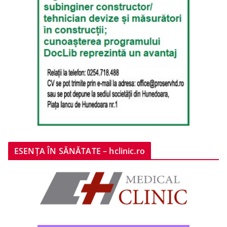
ESENȚA ÎN SĂNĂTATE – hclinic.ro