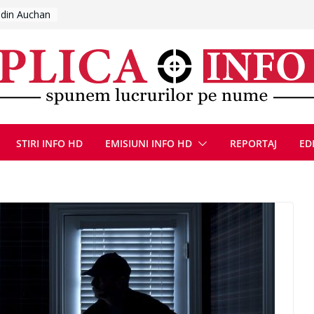
 umplut de
l se
 FOTO)
, 8 august
la Uricani.
rcerați
 parapet
viață din
STIRI INFO HD
EMISIUNI INFO HD
REPORTAJ
ED
eună cu