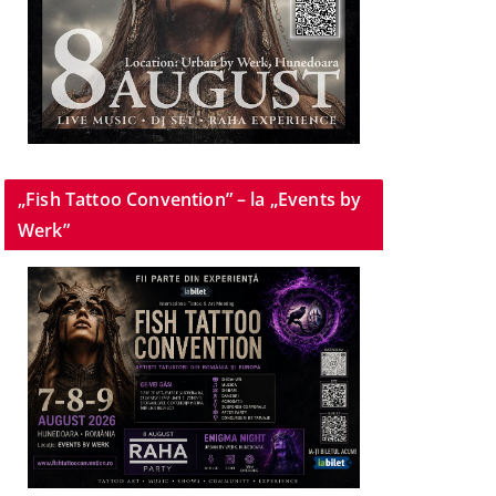
„Fish Tattoo Convention” – la „Events by
Werk”