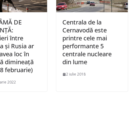
ÂMĂ DE
Centrala de la
NȚĂ:
Cernavodă este
eri între
printre cele mai
a și Rusia ar
performante 5
avea loc în
centrale nucleare
ă dimineață
din lume
28 februarie)
2 iulie 2018
arie 2022