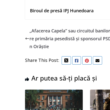
Biroul de presă IPJ Hunedoara
„Afacerea Capela” sau circuitul banilor
re primăria pesedistă şi sponsorul PS
n Orăştie
Share This Post:
Ar putea să-ți placă și