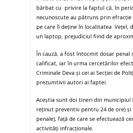
bărbat cu privire la faptul că, în per
necunoscute au pătruns prin efracție (p
pe care îl deţine în localitatea Vețel,
un laptop, prejudiciul fiind de aproxim
În cauză, a fost întocmit dosar penal s
calificat, iar în urma cercetărilor efect
Criminale Deva şi cei ai Secției de Poli
prezumtivii autori ai faptei.
Aceştia sunt doi tineri din municipiul 
reţinut preventiv pentru 24 de ore) şi 
penale), faţă de care se efectuează ce
activităţi infracţionale.