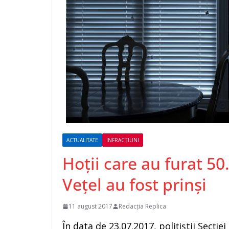
ACTUALITATE
INFRACȚIUNI
Hoții care au furat 50
Vețel au fost prinși
11 august 2017
Redacția Replica
În data de 23.07.2017, polițiștii Secție