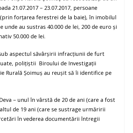
ioada 21.07.2017 – 23.07.2017, persoane
rin forțarea ferestrei de la baie), în imobilul
 de unde au sustras 40.000 de lei, 200 de euro și
ativ 50.000 de lei.
ub aspectul săvârșirii infracțiunii de furt
uate, poliţiştii Biroului de Investigaţii
ție Rurală Șoimuș au reuşit să îi identifice pe
Deva – unul în vârstă de 20 de ani (care a fost
altul de 19 ani (care se sustrage urmăririi
rcetări în vederea documentării întregii