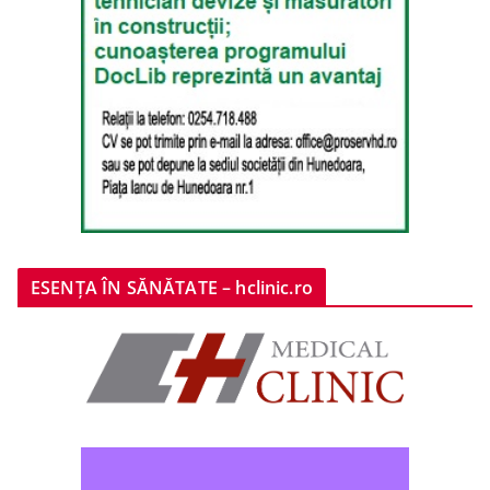
ESENȚA ÎN SĂNĂTATE – hclinic.ro