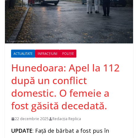
ACTUALITATE
INFRACȚIUNI
POLIȚIE
Hunedoara: Apel la 112
după un conflict
domestic. O femeie a
fost găsită decedată.
22 decembrie 2025
Redacția Replica
UPDATE
: Față de bărbat a fost pus în