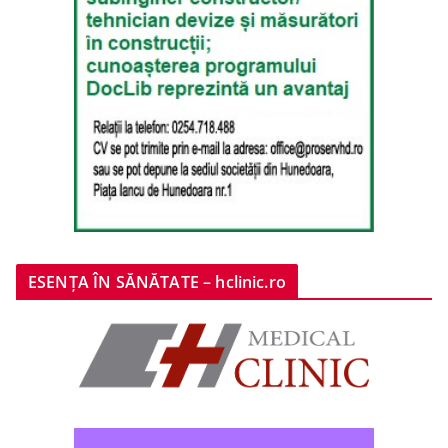
ESENȚA ÎN SĂNĂTATE – hclinic.ro