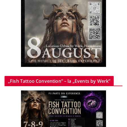
„Fish Tattoo Convention” – la „Events by Werk”