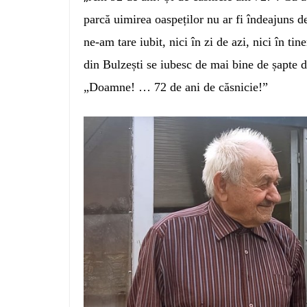
parcă uimirea oaspeților nu ar fi îndeajuns 
ne-am tare iubit, nici în zi de azi, nici în ti
din Bulzești se iubesc de mai bine de șapte de
„Doamne! … 72 de ani de căsnicie!”