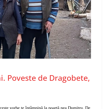
i. Poveste de Dragobete,
ceste vorbe te întâmpină la poartă nea Dumitru. De