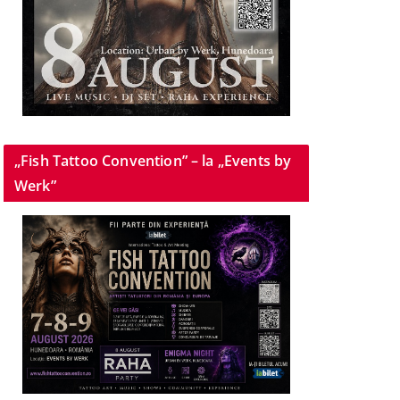
„Fish Tattoo Convention” – la „Events by
Werk”