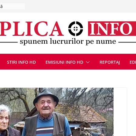
, 8 august
la Uricani.
rcerați
 parapet
viață din
eună cu
CANĂ!
STIRI INFO HD
EMISIUNI INFO HD
REPORTAJ
ED