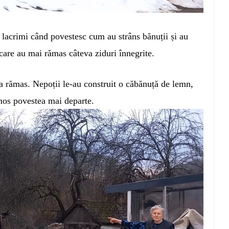
 lacrimi când povestesc cum au strâns bănuții și au
n care au mai rămas câteva ziduri înnegrite.
-a rămas. Nepoții le-au construit o căbănuță de lemn,
mos povestea mai departe.