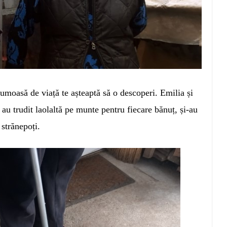
umoasă de viață te așteaptă să o descoperi. Emilia și
 au trudit laolaltă pe munte pentru fiecare bănuț, și-au
 strănepoți.