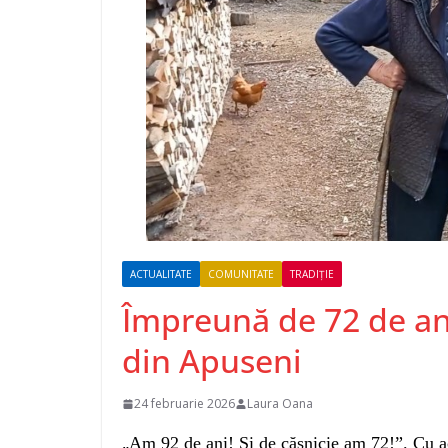
ACTUALITATE
COMUNITATE
TRADIȚIE
Împreună de 72 de an
din Apuseni
24 februarie 2026
Laura Oana
„
Am 92 de ani! Și de căsnicie am 72!”. Cu a