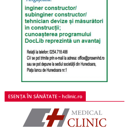
ESENȚA ÎN SĂNĂTATE – hclinic.ro