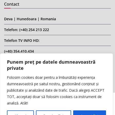
Contact
Deva | Hunedoara | Romania
Telefon: (+40) 254 213 222
Telefon TV INFO HD:
(+40) 354.410.434
Punem preț pe datele dumneavoastră
Email: infohd20@gmail.com
private
Website: www.replicahd.ro
Folosim cookies doar pentru a îmbunătăți experiența
dumneavoastră pe saitul nostru, gestionând conținut și
publicitate și analizând date de trafic. Dacă alegeți ACCEPT
TOT, acceptați doar să folosim cookies ca instrument de
analiză. Atât!
Copyright © REPLICA & INFO HD TV. Toate drepturile rezervate.
Interzisă preluarea de conținut fără specificarea sursei.