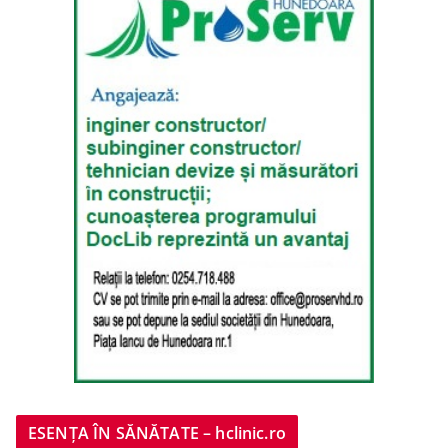
ESENȚA ÎN SĂNĂTATE – hclinic.ro