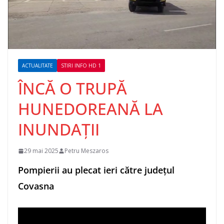
ACTUALITATE
STIRI INFO HD 1
ÎNCĂ O TRUPĂ
HUNEDOREANĂ LA
INUNDAȚII
29 mai 2025
Petru Meszaros
Pompierii au plecat ieri către județul
Covasna