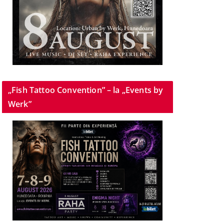
„Fish Tattoo Convention” – la „Events by
Werk”