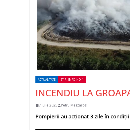
ACTUALITATE
STIRI INFO HD 1
INCENDIU LA GROAP
7 iulie 2025
Petru Meszaros
Pompierii au acționat 3 zile în condiți