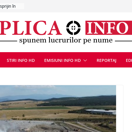
l Poliției
E
ȚIE ÎN
STIRI INFO HD
EMISIUNI INFO HD
REPORTAJ
ED