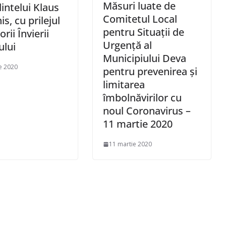
Măsuri luate de
intelui Klaus
Comitetul Local
s, cu prilejul
pentru Situaţii de
rii Învierii
Urgenţă al
lui
Municipiului Deva
ie 2020
pentru prevenirea şi
limitarea
îmbolnăvirilor cu
noul Coronavirus –
11 martie 2020
11 martie 2020