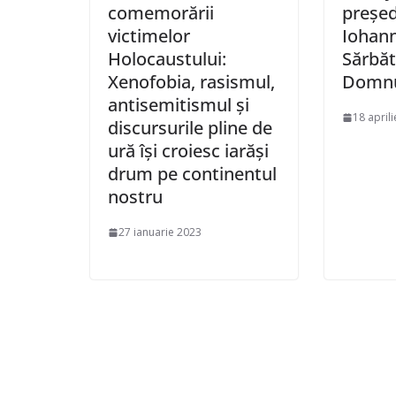
comemorării
președ
victimelor
Iohanni
Holocaustului:
Sărbăto
Xenofobia, rasismul,
Domnu
antisemitismul şi
18 april
discursurile pline de
ură îşi croiesc iarăşi
drum pe continentul
nostru
27 ianuarie 2023