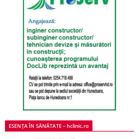
ESENȚA ÎN SĂNĂTATE – hclinic.ro