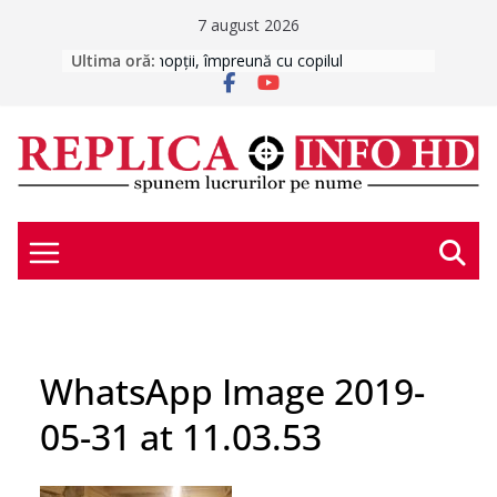
Skip
7 august 2026
to
Ultima oră:
ATENȚIE LA MESAJE CAPCANĂ!
CABINETE STOMATOLOGICE DIN
content
ȘCOLI
INCENDIU ÎN DEVA
FURTUNĂ VIOLENTĂ ÎN
HUNEDOARA
Și-a alungat partenera de viață din
casă, în toiul nopții, împreună cu
copilul
WhatsApp Image 2019-
05-31 at 11.03.53