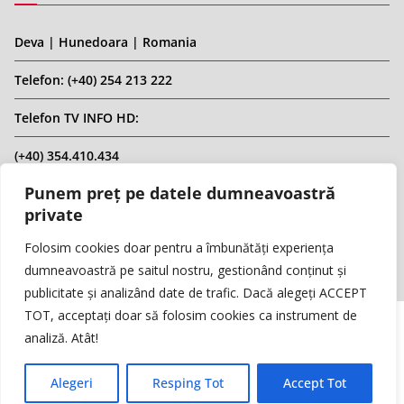
Deva | Hunedoara | Romania
Telefon: (+40) 254 213 222
Telefon TV INFO HD:
(+40) 354.410.434
Punem preț pe datele dumneavoastră
Email: infohd20@gmail.com
private
Website: www.replicahd.ro
Folosim cookies doar pentru a îmbunătăți experiența
dumneavoastră pe saitul nostru, gestionând conținut și
publicitate și analizând date de trafic. Dacă alegeți ACCEPT
TOT, acceptați doar să folosim cookies ca instrument de
analiză. Atât!
Copyright © REPLICA & INFO HD TV. Toate drepturile rezervate.
Interzisă preluarea de conținut fără specificarea sursei.
Alegeri
Resping Tot
Accept Tot