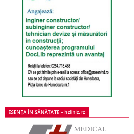
ESENȚA ÎN SĂNĂTATE – hclinic.ro