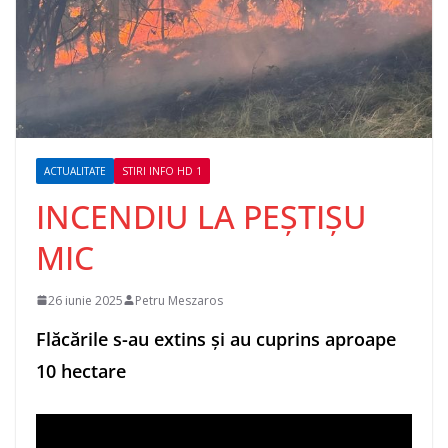
ACTUALITATE
STIRI INFO HD 1
INCENDIU LA PEȘTIȘU
MIC
26 iunie 2025
Petru Meszaros
Flăcările s-au extins și au cuprins aproape
10 hectare