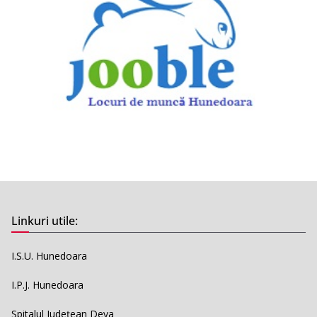
Linkuri utile:
I.S.U. Hunedoara
I.P.J. Hunedoara
Spitalul Județean Deva