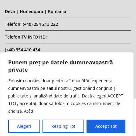
Deva | Hunedoara | Romania
Telefon: (+40) 254 213 222
Telefon TV INFO HD:
(+40) 354.410.434
Punem preț pe datele dumneavoastră
Email: infohd20@gmail.com
private
Website: www.replicahd.ro
Folosim cookies doar pentru a îmbunătăți experiența
dumneavoastră pe saitul nostru, gestionând conținut și
publicitate și analizând date de trafic. Dacă alegeți ACCEPT
TOT, acceptați doar să folosim cookies ca instrument de
analiză. Atât!
Copyright © REPLICA & INFO HD TV. Toate drepturile rezervate.
Interzisă preluarea de conținut fără specificarea sursei.
Alegeri
Resping Tot
Accept Tot