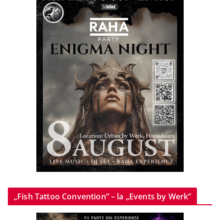
„Fish Tattoo Convention” – la „Events by Werk”