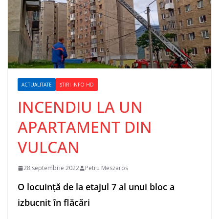
ACTUALITATE
ȘTIRI INFO HD
INCENDIU LA UN
APARTAMENT DIN
VULCAN
28 septembrie 2022
Petru Meszaros
O locuință de la etajul 7 al unui bloc a
izbucnit în flăcări