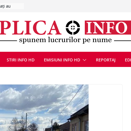
ina a lovit
viață din
eună cu
CANĂ!
ICE DIN
STIRI INFO HD
EMISIUNI INFO HD
REPORTAJ
ED