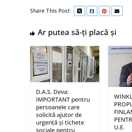
Share This Post:
Ar putea să-ți placă și
D.A.S. Deva:
WINKL
IMPORTANT pentru
PROP
persoanele care
FINLA
solicită ajutor de
PENT
urgență și tichete
U.E.
sociale pentru