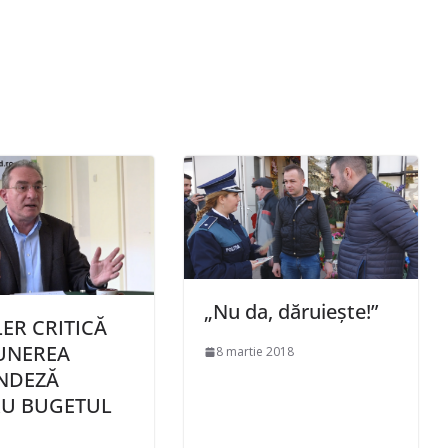
„Nu da, dăruiește!”
ER CRITICĂ
UNEREA
8 martie 2018
NDEZĂ
RU BUGETUL