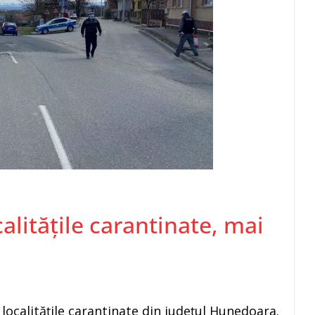
calitățile carantinate, mai
 localitățile carantinate din județul Hunedoara.