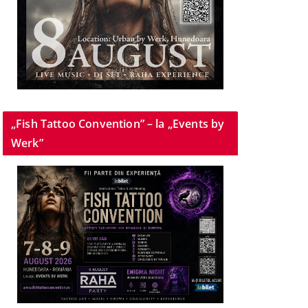
„Fish Tattoo Convention” – la „Events by
Werk”