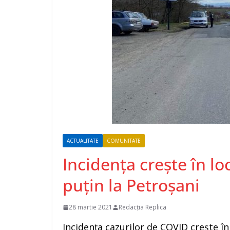
ACTUALITATE
COMUNITATE
Incidența crește în lo
puțin la Petroșani
28 martie 2021
Redacția Replica
Incidența cazurilor de COVID crește în