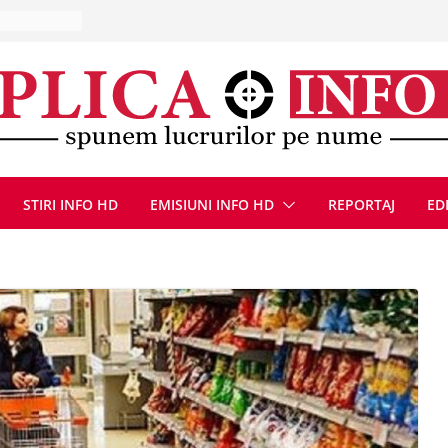
la Uricani.
rcerați
 parapet
viață din
eună cu
CANĂ!
ICE DIN
STIRI INFO HD
EMISIUNI INFO HD
REPORTAJ
ED