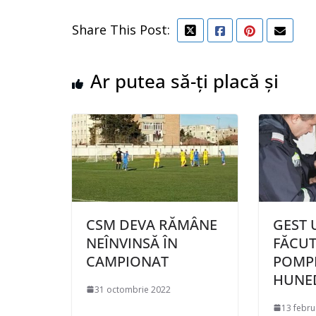
Share This Post:
Ar putea să-ți placă și
CSM DEVA RĂMÂNE
GEST 
NEÎNVINSĂ ÎN
FĂCUT
CAMPIONAT
POMPI
HUNE
31 octombrie 2022
13 febru