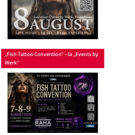
„Fish Tattoo Convention” – la „Events by
Werk”