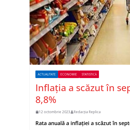
ACTUALITATE
ECONOMIE
STATISTICĂ
Inflaţia a scăzut în s
8,8%
12 octombrie 2023
Redacția Replica
Rata anuală a inflaţiei a scăzut în sep