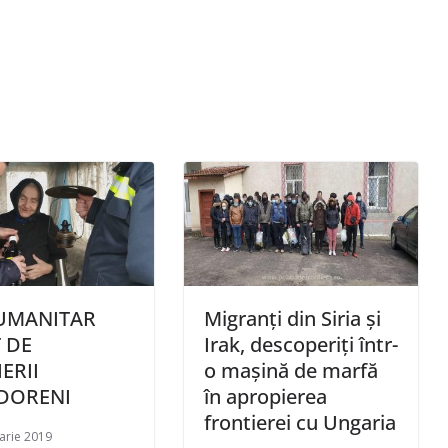
UMANITAR
Migranţi din Siria şi
 DE
Irak, descoperiţi într-
ERII
o maşină de marfă
DORENI
în apropierea
frontierei cu Ungaria
arie 2019