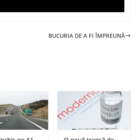
BUCURIA DE A FI ÎMPREUNĂ
 închis pe A1
O nouă tranşă de