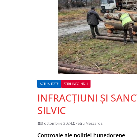
ACTUALITATE
STIRI INFO HD 1
INFRACȚIUNI ȘI SAN
SILVIC
3 octombrie 2024
Petru Meszaros
Controale ale poliției hunedorene