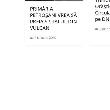
Orăşti
PRIMĂRIA
Circul
PETROȘANI VREA SĂ
pe DN
PREIA SPITALUL DIN
VULCAN
10 octo
17 ianuarie 2020