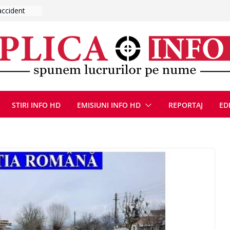
UMNEZEU
 august
ie, reunite
pozionul
, la cea de-
ute de
jin în
STIRI INFO HD
EMISIUNI INFO HD
REPORTAJ
ED
oliției
ulie 2026