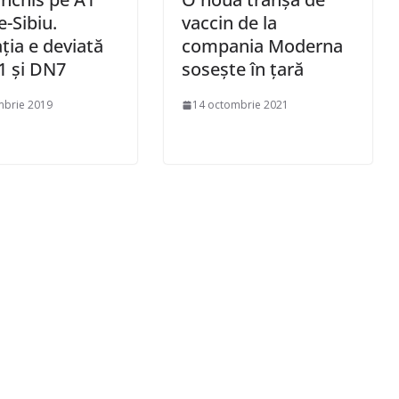
e-Sibiu.
vaccin de la
ația e deviată
compania Moderna
1 și DN7
soseşte în ţară
mbrie 2019
14 octombrie 2021