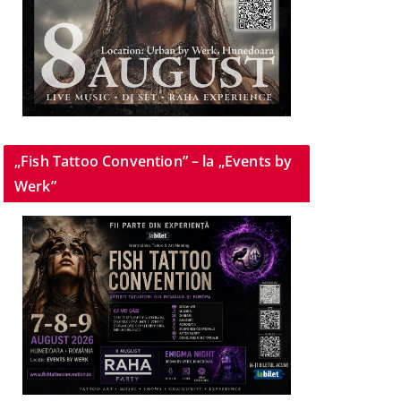
„Fish Tattoo Convention” – la „Events by
Werk”