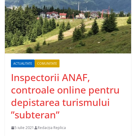
ACTUALITATE
COMUNITATE
Inspectorii ANAF,
controale online pentru
depistarea turismului
”subteran”
5 iulie 2021
Redacția Replica