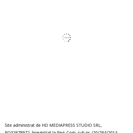
Site administrat de HD MEDIAPRESS STUDIO SRL,
RO32978972, înregistrat la Reg. Com. sub nr. J20/294/2014