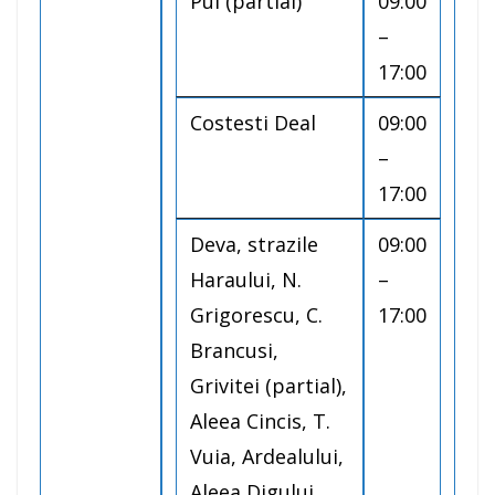
Pui (partial)
09:00
–
17:00
Costesti Deal
09:00
–
17:00
Deva, strazile
09:00
Haraului, N.
–
Grigorescu, C.
17:00
Brancusi,
Grivitei (partial),
Aleea Cincis, T.
Vuia, Ardealului,
Aleea Digului,