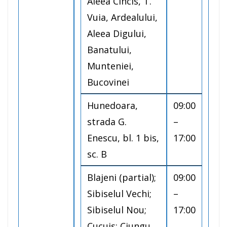
Aleea Cincis, T.
Vuia, Ardealului,
Aleea Digului,
Banatului,
Munteniei,
Bucovinei
Hunedoara,
09:00
strada G.
–
Enescu, bl. 1 bis,
17:00
sc. B
Blajeni (partial);
09:00
Sibiselul Vechi;
–
Sibiselul Nou;
17:00
Cucuis; Ciungu