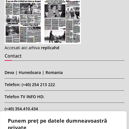
Accesati aici arhiva
replicahd
Contact
Deva | Hunedoara | Romania
Telefon: (+40) 254 213 222
Telefon TV INFO HD:
(+40) 354.410.434
Punem preț pe datele dumneavoastră
Email: infohd20@gmail.com
private