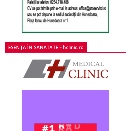
ESENȚA ÎN SĂNĂTATE – hclinic.ro