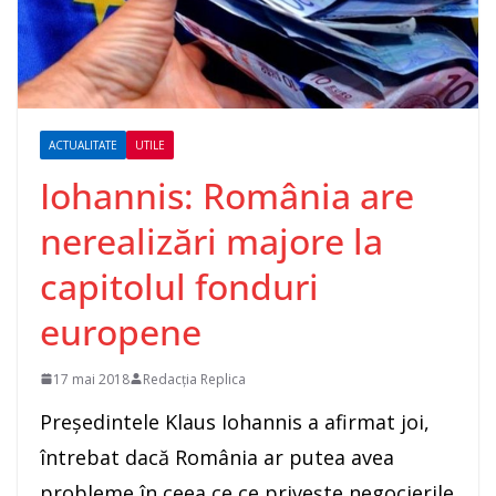
ACTUALITATE
UTILE
Iohannis: România are
nerealizări majore la
capitolul fonduri
europene
17 mai 2018
Redacția Replica
Preşedintele Klaus Iohannis a afirmat joi,
întrebat dacă România ar putea avea
probleme în ceea ce ce priveşte negocierile