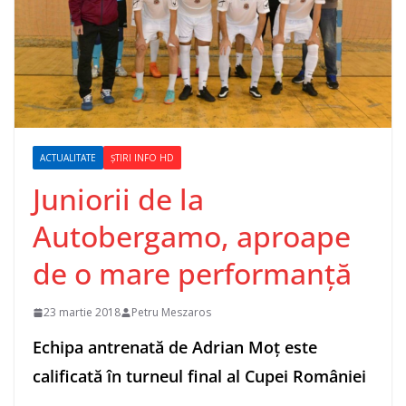
ACTUALITATE
ȘTIRI INFO HD
Juniorii de la
Autobergamo, aproape
de o mare performanță
23 martie 2018
Petru Meszaros
Echipa antrenată de Adrian Moț este
calificată în turneul final al Cupei României