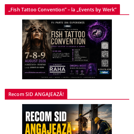
„Fish Tattoo Convention” – la „Events by Werk”
Recom SID ANGAJEAZĂ!