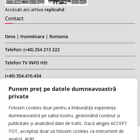
Accesati aici arhiva
replicahd
Contact
Deva | Hunedoara | Romania
Telefon: (+40) 254 213 222
Telefon TV INFO HD:
(+40) 354.410.434
Punem preț pe datele dumneavoastră
Email: infohd20@gmail.com
private
Website: www.replicahd.ro
Folosim cookies doar pentru a îmbunătăți experiența
dumneavoastră pe saitul nostru, gestionând conținut și
publicitate și analizând date de trafic. Dacă alegeți ACCEPT
TOT, acceptați doar să folosim cookies ca instrument de
analiză. Atât!