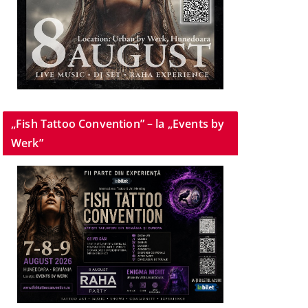
„Fish Tattoo Convention” – la „Events by
Werk”