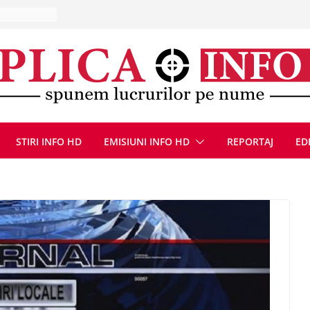
la Uricani.
rcerați
 parapet
viață din
eună cu
CANĂ!
ICE DIN
STIRI INFO HD
EMISIUNI INFO HD
REPORTAJ
ED