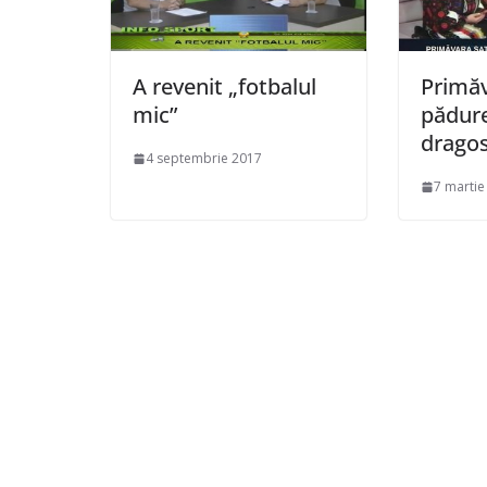
A revenit „fotbalul
Primăv
mic”
pădure
dragos
4 septembrie 2017
7 martie