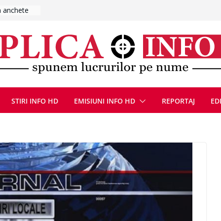
 Poliției
E
ȚIE ÎN
STIRI INFO HD
EMISIUNI INFO HD
REPORTAJ
ED