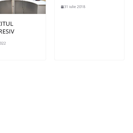
31 iulie 2018
ITUL
ESIV
2022