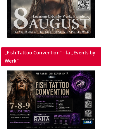
„Fish Tattoo Convention” – la „Events by
Werk”