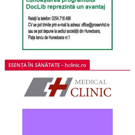
ESENȚA ÎN SĂNĂTATE – hclinic.ro