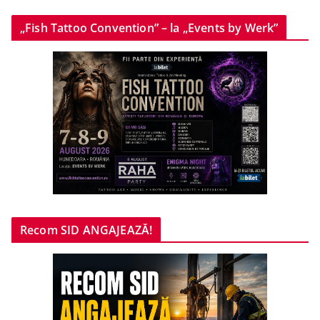
„Fish Tattoo Convention” – la „Events by Werk”
Recom SID ANGAJEAZĂ!