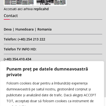
Accesati aici arhiva
replicahd
Contact
Deva | Hunedoara | Romania
Telefon: (+40) 254 213 222
Telefon TV INFO HD:
(+40) 354.410.434
Punem preț pe datele dumneavoastră
Email: infohd20@gmail.com
private
Website: www.replicahd.ro
Folosim cookies doar pentru a îmbunătăți experiența
dumneavoastră pe saitul nostru, gestionând conținut și
publicitate și analizând date de trafic. Dacă alegeți ACCEPT
TOT, acceptați doar să folosim cookies ca instrument de