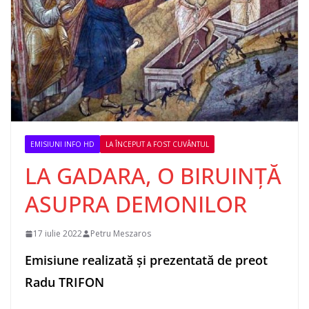
EMISIUNI INFO HD
LA ÎNCEPUT A FOST CUVÂNTUL
LA GADARA, O BIRUINȚĂ
ASUPRA DEMONILOR
17 iulie 2022
Petru Meszaros
Emisiune realizată și prezentată de preot
Radu TRIFON