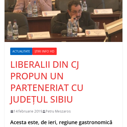
ACTUALITATE
ȘTIRI INFO HD
LIBERALII DIN CJ
PROPUN UN
PARTENERIAT CU
JUDEȚUL SIBIU
14 februarie 2019
Petru Meszaros
Acesta este, de ieri, regiune gastronomică