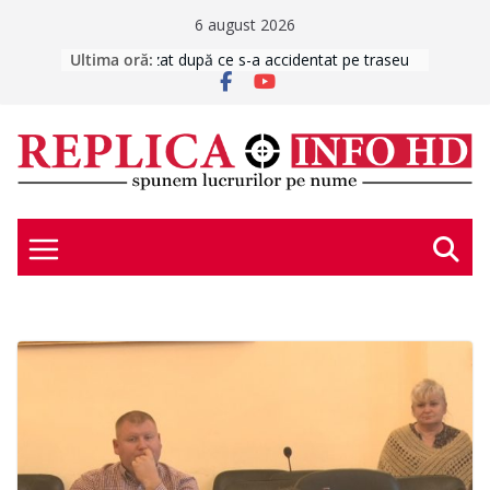
Skip
6 august 2026
to
Ultima oră:
E scris în stele – joi, 6 august 2026
UPDATE: Copilul amenințat cu un
content
cutter este în siguranță. Bărbatul a
fost imobilizat de polițiști/ Bărbat
înarmat cu un cutter, în negociere cu
polițiștii după ce a amenințat un
minor pe care îl ține în brațe
Copiii sunt invitați să descopere Evul
Mediu în Cetatea Devei. Trei
evenimente interactive în luna
august
DEVA FIERBINTE
Turistă din Franța, salvată de
Salvamont în Munții Retezat după ce
s-a accidentat pe traseu