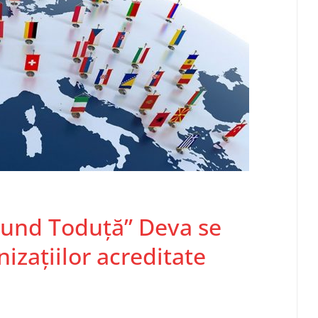
smund Toduță” Deva se
nizațiilor acreditate