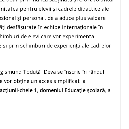
itatea pentru elevii și cadrele didactice ale
esional și personal, de a aduce plus valoare
ăți desfășurate în echipe internaționale în
chimburi de elevi care vor experimenta
E și prin schimburi de experiență ale cadrelor
Sigismund Toduță” Deva se înscrie în rândul
e vor obține un acces simplificat la
acțiunii-cheie 1, domeniul Educație școlară
, a