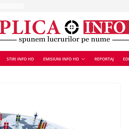
la Uricani.
rcerați
 parapet
viață din
eună cu
CANĂ!
ICE DIN
STIRI INFO HD
EMISIUNI INFO HD
REPORTAJ
ED