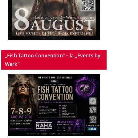
„Fish Tattoo Convention” – la „Events by
Werk”