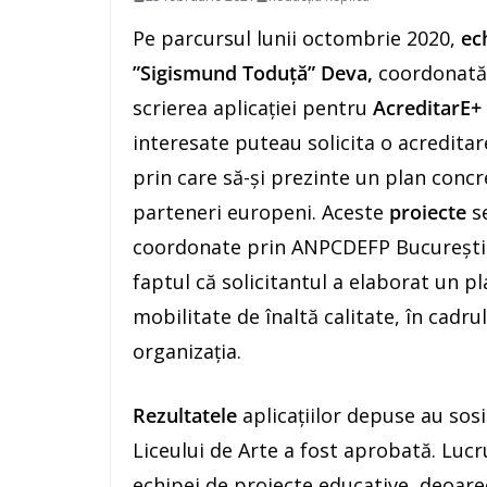
Pe parcursul lunii octombrie 2020,
ec
”Sigismund Toduță” Deva,
coordonată
scrierea aplicației pentru
AcreditarE+
interesate puteau solicita o acreditar
prin care să-și prezinte un plan concre
parteneri europeni. Aceste
proiecte
s
coordonate prin ANPCDEFP București.
faptul că solicitantul a elaborat un p
mobilitate de înaltă calitate, în cadr
organizația.
Rezultatele
aplicațiilor depuse au sos
Liceului de Arte a fost aprobată. Lucr
echipei de proiecte educative, deoare