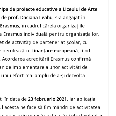
hipa de proiecte educative a Liceului de Arte
 de
prof. Daciana Leahu
, s-a angajat în
 Erasmus
, în cadrul căreia organizațiile
e Erasmus individuală pentru organizația lor,
t de activități de parteneriat școlar, cu
e derulează cu
finanțare europeană
, fiind
 Acordarea acreditării Erasmus confirmă
lan de implementare a unor activități de
ul unui efort mai amplu de a-și dezvolta
it în data de
23 februarie 2021
, iar aplicația
ul acesta ne face să fim mândri de activitatea
ce doar prin muncă susținută și efort voluntar