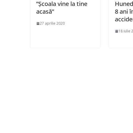
”Școala vine la tine
Hunedo
acasă”
8 ani î
accide
27 aprilie 2020
18 iulie 