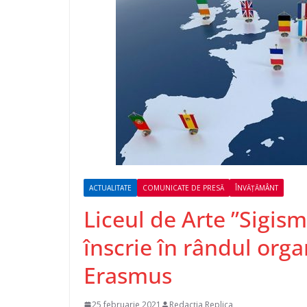
ACTUALITATE
COMUNICATE DE PRESĂ
ÎNVĂȚĂMÂNT
Liceul de Arte ”Sigi
înscrie în rândul orga
Erasmus
25 februarie 2021
Redacția Replica