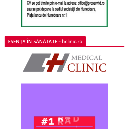
ESENȚA ÎN SĂNĂTATE – hclinic.ro