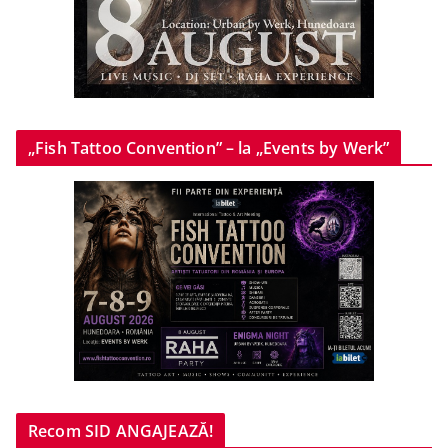
„Fish Tattoo Convention” – la „Events by Werk”
Recom SID ANGAJEAZĂ!