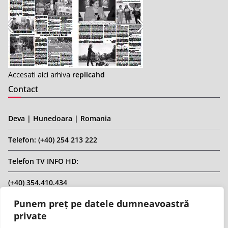
Accesati aici arhiva
replicahd
Contact
Deva | Hunedoara | Romania
Telefon: (+40) 254 213 222
Telefon TV INFO HD:
(+40) 354.410.434
Punem preț pe datele dumneavoastră
Email: infohd20@gmail.com
private