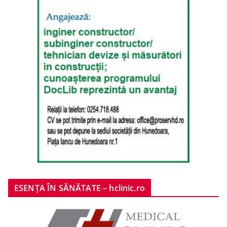
ESENȚA ÎN SĂNĂTATE – hclinic.ro